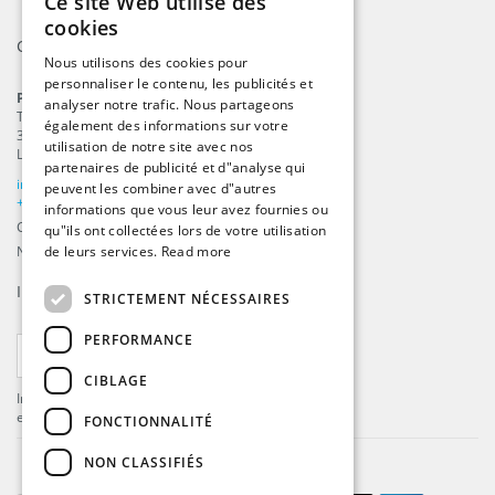
Ce site Web utilise des
ENGLISH
cookies
Contact
DUTCH
Nous utilisons des cookies pour
personnaliser le contenu, les publicités et
GERMAN
ProFlags B.V.
analyser notre trafic. Nous partageons
Tilbury 8
FRENCH
également des informations sur votre
3897 AC
,
Zeewolde
utilisation de notre site avec nos
Les Pays-Bas
partenaires de publicité et d"analyse qui
info@beachflags.com
peuvent les combiner avec d"autres
+31 (0) 85 401 4648
informations que vous leur avez fournies ou
Chambre de commerce: 92559840
qu"ils ont collectées lors de votre utilisation
Numéro de TVA: NL866099657B01
de leurs services.
Read more
Inscrivez-vous à notre
fil d’actualité
STRICTEMENT NÉCESSAIRES
PERFORMANCE
S'ABONNER
CIBLAGE
Inscrivez-vous pour recevoir les dernières offres
et mises à jour .
FONCTIONNALITÉ
NON CLASSIFIÉS