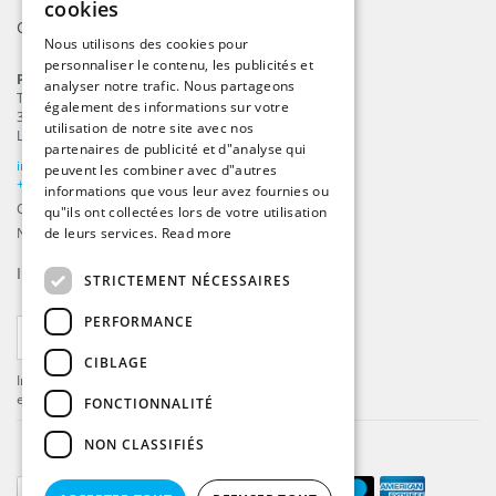
cookies
Contact
DUTCH
Nous utilisons des cookies pour
personnaliser le contenu, les publicités et
GERMAN
ProFlags B.V.
analyser notre trafic. Nous partageons
Tilbury 8
FRENCH
également des informations sur votre
3897 AC
,
Zeewolde
utilisation de notre site avec nos
Les Pays-Bas
partenaires de publicité et d"analyse qui
info@beachflags.com
peuvent les combiner avec d"autres
+31 (0) 85 401 4648
informations que vous leur avez fournies ou
Chambre de commerce: 92559840
qu"ils ont collectées lors de votre utilisation
Numéro de TVA: NL866099657B01
de leurs services.
Read more
Inscrivez-vous à notre
fil d’actualité
STRICTEMENT NÉCESSAIRES
PERFORMANCE
S'ABONNER
CIBLAGE
Inscrivez-vous pour recevoir les dernières offres
et mises à jour .
FONCTIONNALITÉ
NON CLASSIFIÉS