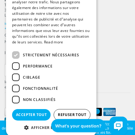
analyser notre trafic. Nous partageons
Tilbury 8
FRENCH
également des informations sur votre
3897 AC
,
Zeewolde
utilisation de notre site avec nos
Les Pays-Bas
partenaires de publicité et d"analyse qui
info@beachflags.com
peuvent les combiner avec d"autres
+31 (0) 85 401 4648
informations que vous leur avez fournies ou
Chambre de commerce: 92559840
qu"ils ont collectées lors de votre utilisation
Numéro de TVA: NL866099657B01
de leurs services.
Read more
Inscrivez-vous à notre
fil d’actualité
STRICTEMENT NÉCESSAIRES
PERFORMANCE
S'ABONNER
CIBLAGE
Inscrivez-vous pour recevoir les dernières offres
et mises à jour .
FONCTIONNALITÉ
NON CLASSIFIÉS
ACCEPTER TOUT
REFUSER TOUT
En visitant notre site, vous acceptez l'utilisation des témoins (cookies). Ces
AFFICHER LES DÉTAILS
derniers nous permettent de mieux comprendre la provenance de notre clientèle
et son utilisation de notre site, en plus d'en améliorer les fonctions.