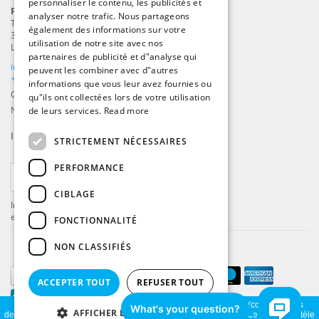
personnaliser le contenu, les publicités et
GERMAN
ProFlags B.V.
analyser notre trafic. Nous partageons
Tilbury 8
FRENCH
également des informations sur votre
3897 AC
,
Zeewolde
utilisation de notre site avec nos
Les Pays-Bas
partenaires de publicité et d"analyse qui
info@beachflags.com
peuvent les combiner avec d"autres
+31 (0) 85 401 4648
informations que vous leur avez fournies ou
Chambre de commerce: 92559840
qu"ils ont collectées lors de votre utilisation
Numéro de TVA: NL866099657B01
de leurs services.
Read more
Inscrivez-vous à notre
fil d’actualité
STRICTEMENT NÉCESSAIRES
PERFORMANCE
S'ABONNER
CIBLAGE
Inscrivez-vous pour recevoir les dernières offres
et mises à jour .
FONCTIONNALITÉ
NON CLASSIFIÉS
ACCEPTER TOUT
REFUSER TOUT
En visitant notre site, vous acceptez l'utilisation des témoins (cookies). Ces
AFFICHER LES DÉTAILS
derniers nous permettent de mieux comprendre la provenance de notre clientèle