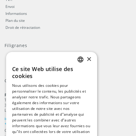
Envoi
Informations
Plan du site
Droit de rétractation
Filigranes
×
Ce site Web utilise des
ENGLISH
cookies
Contact
DUTCH
Nous utilisons des cookies pour
personnaliser le contenu, les publicités et
GERMAN
ProFlags B.V.
analyser notre trafic. Nous partageons
Tilbury 8
FRENCH
également des informations sur votre
3897 AC
,
Zeewolde
utilisation de notre site avec nos
Les Pays-Bas
partenaires de publicité et d"analyse qui
info@beachflags.com
peuvent les combiner avec d"autres
+31 (0) 85 401 4648
informations que vous leur avez fournies ou
Chambre de commerce: 92559840
qu"ils ont collectées lors de votre utilisation