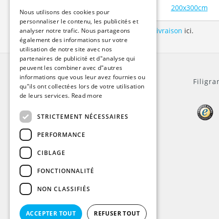
DUTCH
200x300cm
Nous utilisons des cookies pour
personnaliser le contenu, les publicités et
GERMAN
Consultez nos
spécifications de livraison
ici.
analyser notre trafic. Nous partageons
FRENCH
également des informations sur votre
utilisation de notre site avec nos
partenaires de publicité et d"analyse qui
peuvent les combiner avec d"autres
informations que vous leur avez fournies ou
Général
Filigra
qu"ils ont collectées lors de votre utilisation
de leurs services.
Read more
À propos de nous
STRICTEMENT NÉCESSAIRES
Mentions légales
Termes et conditions
PERFORMANCE
Politique de confidentialité
Clause de non-responsabilité
CIBLAGE
Méthodes de paiement
FONCTIONNALITÉ
TVA
Envoi
NON CLASSIFIÉS
Informations
Plan du site
ACCEPTER TOUT
REFUSER TOUT
Droit de rétractation