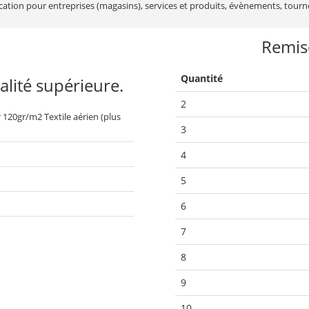
ion pour entreprises (magasins), services et produits, évènements, tournoi
Remise
Quantité
lité supérieure.
2
 120gr/m2 Textile aérien (plus
3
4
5
6
7
8
9
10