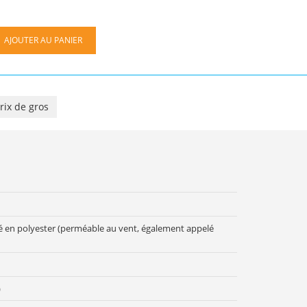
AJOUTER AU PANIER
rix de gros
é en polyester (perméable au vent, également appelé
)