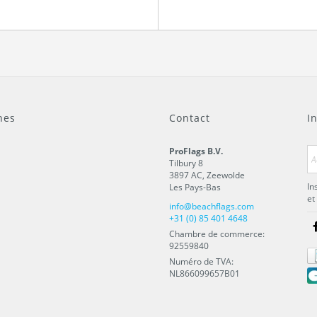
nes
Contact
I
ProFlags B.V.
Tilbury 8
3897 AC
,
Zeewolde
In
Les Pays-Bas
et
info@beachflags.com
+31 (0) 85 401 4648
Chambre de commerce:
92559840
Numéro de TVA:
NL866099657B01