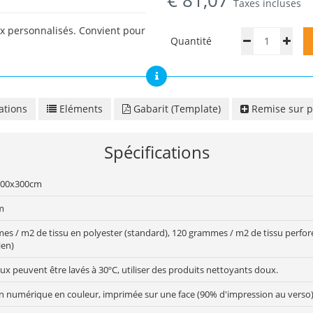
€
81,07
Taxes incluses
 personnalisés. Convient pour
Quantité
ations
Eléments
Gabarit (Template)
Remise sur p
Spécifications
200x300cm
m
es / m2 de tissu en polyester (standard), 120 grammes / m2 de tissu perfor
ien)
ux peuvent être lavés à 30ºC, utiliser des produits nettoyants doux.
n numérique en couleur, imprimée sur une face (90% d'impression au verso