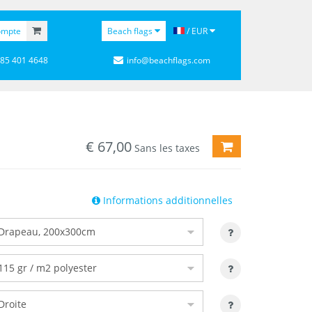
ompte
Beach flags
/ EUR
 85 401 4648
info@beachflags.com
€
67,00
AJOUTER AU PAN
Sans les taxes
Informations additionnelles