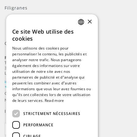
Filigranes
×
Ce site Web utilise des
ENGLISH
cookies
Contact
DUTCH
Nous utilisons des cookies pour
personnaliser le contenu, les publicités et
GERMAN
ProFlags B.V.
analyser notre trafic. Nous partageons
Tilbury 8
FRENCH
également des informations sur votre
3897 AC
,
Zeewolde
utilisation de notre site avec nos
Les Pays-Bas
partenaires de publicité et d"analyse qui
info@beachflags.com
peuvent les combiner avec d"autres
+31 (0) 85 401 4648
informations que vous leur avez fournies ou
Chambre de commerce: 92559840
qu"ils ont collectées lors de votre utilisation
Numéro de TVA: NL866099657B01
de leurs services.
Read more
Inscrivez-vous à notre
fil d’actualité
STRICTEMENT NÉCESSAIRES
PERFORMANCE
S'ABONNER
CIBLAGE