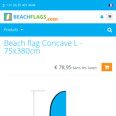
+31 (0) 85 401 4648
Produits
Beach flag Concave L -
75x380cm
€
78,95
AJO
Sans les taxes