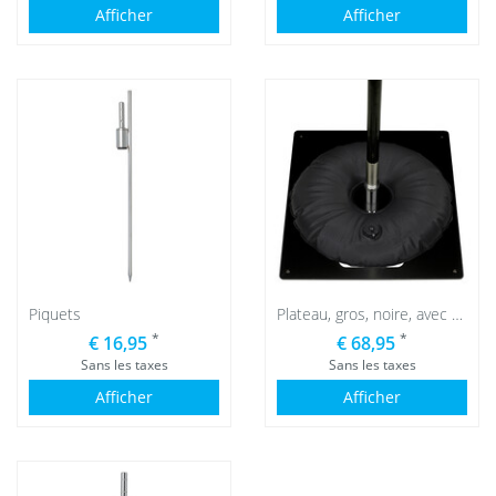
Afficher
Afficher
Piquets
Plateau, gros, noire, avec bouée de lestage noire
*
*
€ 16,95
€ 68,95
Sans les taxes
Sans les taxes
Afficher
Afficher