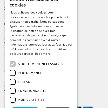
ENGLISH
cookies
Contact
DUTCH
Nous utilisons des cookies pour
personnaliser le contenu, les publicités et
GERMAN
ProFlags B.V.
analyser notre trafic. Nous partageons
Tilbury 8
FRENCH
également des informations sur votre
3897 AC
,
Zeewolde
utilisation de notre site avec nos
Les Pays-Bas
partenaires de publicité et d"analyse qui
info@beachflags.com
peuvent les combiner avec d"autres
+31 (0) 85 401 4648
informations que vous leur avez fournies ou
Chambre de commerce: 92559840
qu"ils ont collectées lors de votre utilisation
Numéro de TVA: NL866099657B01
de leurs services.
Read more
Inscrivez-vous à notre
fil d’actualité
STRICTEMENT NÉCESSAIRES
PERFORMANCE
S'ABONNER
CIBLAGE
Inscrivez-vous pour recevoir les dernières offres
et mises à jour .
FONCTIONNALITÉ
NON CLASSIFIÉS