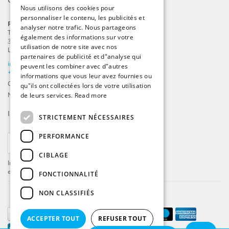
DUTCH
Nous utilisons des cookies pour
personnaliser le contenu, les publicités et
GERMAN
ProFlags B.V.
analyser notre trafic. Nous partageons
Tilbury 8
FRENCH
également des informations sur votre
3897 AC
,
Zeewolde
utilisation de notre site avec nos
Les Pays-Bas
partenaires de publicité et d"analyse qui
info@beachflags.com
peuvent les combiner avec d"autres
+31 (0) 85 401 4648
informations que vous leur avez fournies ou
Chambre de commerce: 92559840
qu"ils ont collectées lors de votre utilisation
Numéro de TVA: NL866099657B01
de leurs services.
Read more
Inscrivez-vous à notre
fil d’actualité
STRICTEMENT NÉCESSAIRES
PERFORMANCE
S'ABONNER
CIBLAGE
Inscrivez-vous pour recevoir les dernières offres
et mises à jour .
FONCTIONNALITÉ
NON CLASSIFIÉS
ACCEPTER TOUT
REFUSER TOUT