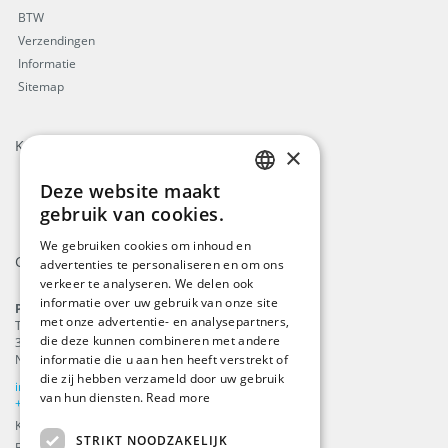
BTW
Verzendingen
Informatie
Sitemap
Keurmerken
×
Deze website maakt
ENGLISH
gebruik van cookies.
DUTCH
We gebruiken cookies om inhoud en
Contact
advertenties te personaliseren en om ons
GERMAN
verkeer te analyseren. We delen ook
FRENCH
informatie over uw gebruik van onze site
ProFlags B.V.
met onze advertentie- en analysepartners,
Tilbury 8
die deze kunnen combineren met andere
3897 AC
,
Zeewolde
Nederland
informatie die u aan hen heeft verstrekt of
die zij hebben verzameld door uw gebruik
info@beachflags.com
van hun diensten.
Read more
+31 (0) 85 401 4648
KvK: 92559840
STRIKT NOODZAKELIJK
BTW-nummer: NL866099657B01