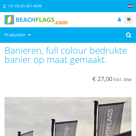
+31 (0) 85 401 4648
Producten
Banieren, full colour bedrukte
banier op maat gemaakt.
€
27,00
Excl. btw