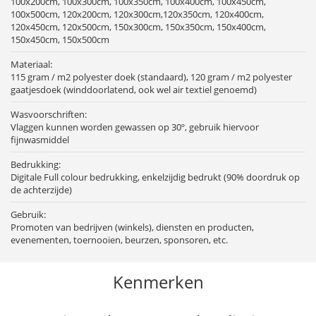
100x200cm, 100x300cm, 100x350cm, 100x400cm, 100x450cm,
100x500cm, 120x200cm, 120x300cm,120x350cm, 120x400cm,
120x450cm, 120x500cm, 150x300cm, 150x350cm, 150x400cm,
150x450cm, 150x500cm
Materiaal:
115 gram / m2 polyester doek (standaard), 120 gram / m2 polyester
gaatjesdoek (winddoorlatend, ook wel air textiel genoemd)
Wasvoorschriften:
Vlaggen kunnen worden gewassen op 30º, gebruik hiervoor
fijnwasmiddel
Bedrukking:
Digitale Full colour bedrukking, enkelzijdig bedrukt (90% doordruk op
de achterzijde)
Gebruik:
Promoten van bedrijven (winkels), diensten en producten,
evenementen, toernooien, beurzen, sponsoren, etc.
Kenmerken