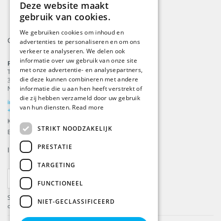
Deze website maakt
ENGLISH
gebruik van cookies.
DUTCH
We gebruiken cookies om inhoud en
Contact
advertenties te personaliseren en om ons
GERMAN
verkeer te analyseren. We delen ook
FRENCH
informatie over uw gebruik van onze site
ProFlags B.V.
met onze advertentie- en analysepartners,
Tilbury 8
die deze kunnen combineren met andere
3897 AC
,
Zeewolde
informatie die u aan hen heeft verstrekt of
Nederland
die zij hebben verzameld door uw gebruik
info@beachflags.com
van hun diensten.
Read more
+31 (0) 85 401 4648
KvK: 92559840
STRIKT NOODZAKELIJK
BTW-nummer: NL866099657B01
PRESTATIE
Inschrijven voor onze
nieuwsbrief
TARGETING
ABONNEER
FUNCTIONEEL
Schrijf je in en ontvang de laatste updates over
NIET-GECLASSIFICEERD
onze producten.