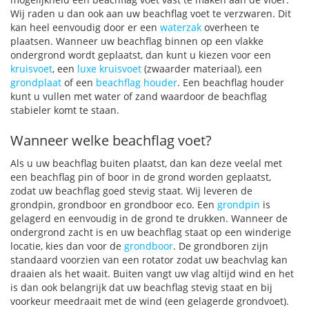
Wij raden u dan ook aan uw beachflag voet te verzwaren. Dit
kan heel eenvoudig door er een
waterzak
overheen te
plaatsen. Wanneer uw beachflag binnen op een vlakke
ondergrond wordt geplaatst, dan kunt u kiezen voor een
kruisvoet
, een
luxe kruisvoet
(zwaarder materiaal), een
grondplaat
of een
beachflag houder
. Een beachflag houder
kunt u vullen met water of zand waardoor de beachflag
stabieler komt te staan.
Wanneer welke beachflag voet?
Als u uw beachflag buiten plaatst, dan kan deze veelal met
een beachflag pin of boor in de grond worden geplaatst,
zodat uw beachflag goed stevig staat. Wij leveren de
grondpin, grondboor en grondboor eco. Een
grondpin
is
gelagerd en eenvoudig in de grond te drukken. Wanneer de
ondergrond zacht is en uw beachflag staat op een winderige
locatie, kies dan voor de
grondboor
. De grondboren zijn
standaard voorzien van een rotator zodat uw beachvlag kan
draaien als het waait. Buiten vangt uw vlag altijd wind en het
is dan ook belangrijk dat uw beachflag stevig staat en bij
voorkeur meedraait met de wind (een gelagerde grondvoet).