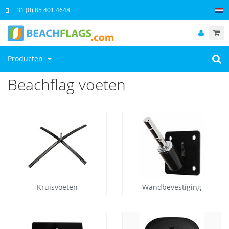
+31 (0) 85 401 4648
Producten
Beachflag voeten
Kruisvoeten
Wandbevestiging