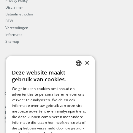
Privacy Policy
Disclaimer
Betaalmethoden
BTW
Verzendingen
Informatie
Sitemap
Keurmerken
×
Deze website maakt
ENGLISH
gebruik van cookies.
DUTCH
We gebruiken cookies om inhoud en
Contact
advertenties te personaliseren en om ons
GERMAN
verkeer te analyseren. We delen ook
FRENCH
informatie over uw gebruik van onze site
ProFlags B.V.
met onze advertentie- en analysepartners,
Tilbury 8
die deze kunnen combineren met andere
3897 AC
,
Zeewolde
informatie die u aan hen heeft verstrekt of
Nederland
die zij hebben verzameld door uw gebruik
info@beachflags.com