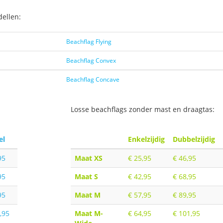
ellen:
Beachflag Flying
Beachflag Convex
Beachflag Concave
Losse beachflags zonder mast en draagtas:
el
Enkelzijdig
Dubbelzijdig
95
Maat XS
€ 25,95
€ 46,95
95
Maat S
€ 42,95
€ 68,95
95
Maat M
€ 57,95
€ 89,95
,95
Maat M-
€ 64,95
€ 101,95