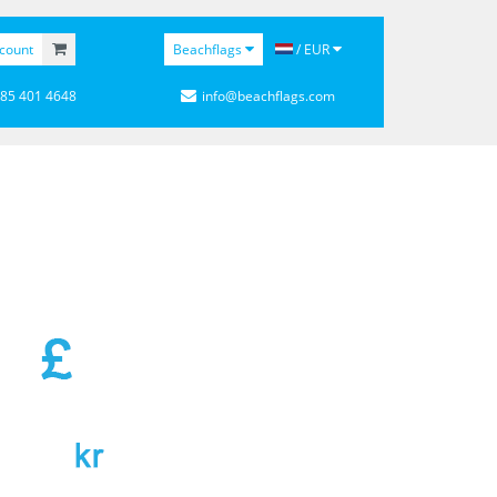
count
Beachflags
/ EUR
 85 401 4648
info@beachflags.com