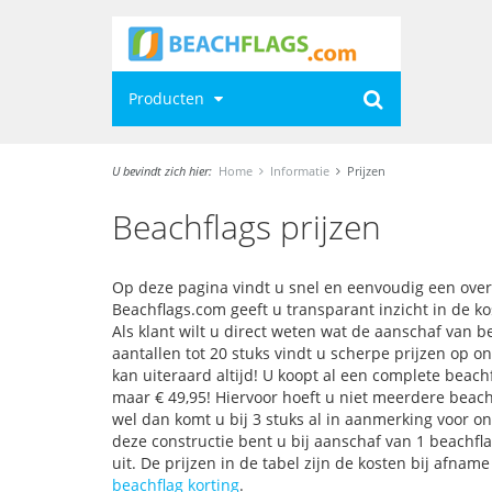
Producten
U bevindt zich hier:
Home
Informatie
Prijzen
Beachflags prijzen
Op deze pagina vindt u snel en eenvoudig een overz
Beachflags.com geeft u transparant inzicht in de k
Als klant wilt u direct weten wat de aanschaf van b
aantallen tot 20 stuks vindt u scherpe prijzen op o
kan uiteraard altijd! U koopt al een complete beac
maar € 49,95! Hiervoor hoeft u niet meerdere beachf
wel dan komt u bij 3 stuks al in aanmerking voor on
deze constructie bent u bij aanschaf van 1 beachflag
uit. De prijzen in de tabel zijn de kosten bij afname
beachflag korting
.