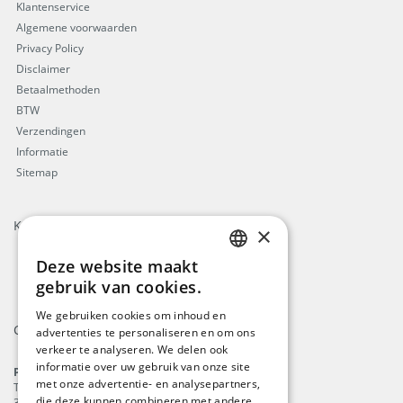
Klantenservice
Algemene voorwaarden
Privacy Policy
Disclaimer
Betaalmethoden
BTW
Verzendingen
Informatie
Sitemap
Keurmerken
×
Deze website maakt
ENGLISH
gebruik van cookies.
DUTCH
We gebruiken cookies om inhoud en
Contact
advertenties te personaliseren en om ons
GERMAN
verkeer te analyseren. We delen ook
FRENCH
informatie over uw gebruik van onze site
ProFlags B.V.
met onze advertentie- en analysepartners,
Tilbury 8
die deze kunnen combineren met andere
3897 AC
,
Zeewolde