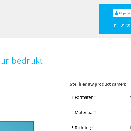
Mijn ac
+31 (0)
our bedrukt
Stel hier uw product samen:
1 Formaten
*
2 Materiaal
*
3 Richting
*