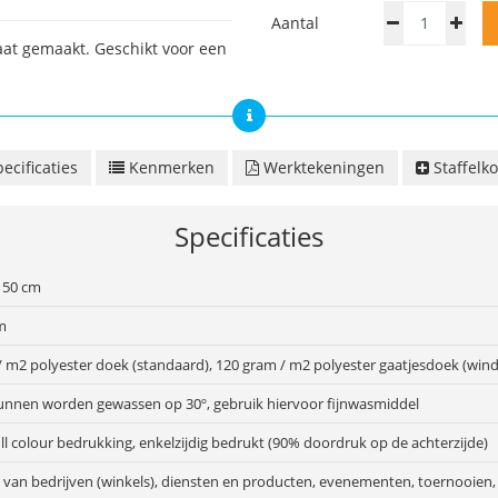
Aantal
aat gemaakt. Geschikt voor een
ecificaties
Kenmerken
Werktekeningen
Staffelko
Specificaties
150 cm
m
/ m2 polyester doek (standaard), 120 gram / m2 polyester gaatjesdoek (wind
unnen worden gewassen op 30º, gebruik hiervoor fijnwasmiddel
ull colour bedrukking, enkelzijdig bedrukt (90% doordruk op de achterzijde)
van bedrijven (winkels), diensten en producten, evenementen, toernooien, 