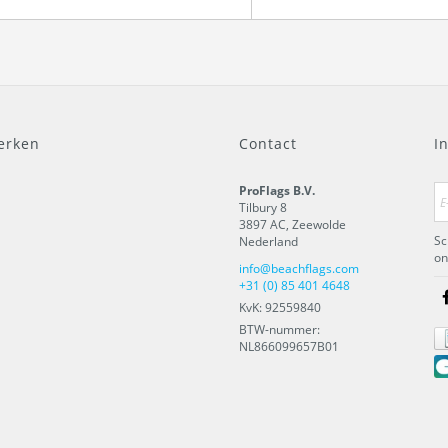
erken
Contact
I
ProFlags B.V.
Tilbury 8
3897 AC
,
Zeewolde
Sc
Nederland
on
info@beachflags.com
+31 (0) 85 401 4648
KvK: 92559840
BTW-nummer:
NL866099657B01