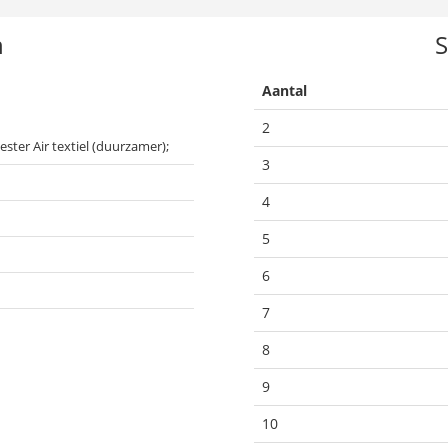
n
S
Aantal
.
2
ester Air textiel (duurzamer);
3
4
5
6
7
8
9
10