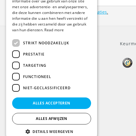
FRENCH
informatie over uw gebruik van onze site
met onze advertentie- en analysepartners,
Bekijk hier onze
aanleverspecificaties
.
die deze kunnen combineren met andere
informatie die u aan hen heeft verstrekt of
die zij hebben verzameld door uw gebruik
van hun diensten.
Read more
STRIKT NOODZAKELIJK
Algemeen
Keurm
PRESTATIE
Over ons
TARGETING
Klantenservice
Algemene voorwaarden
FUNCTIONEEL
Privacy Policy
Disclaimer
NIET-GECLASSIFICEERD
Betaalmethoden
BTW
ALLES ACCEPTEREN
Verzendingen
Informatie
ALLES AFWIJZEN
Sitemap
DETAILS WEERGEVEN