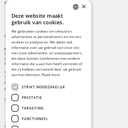
Keurmerken
×
Deze website maakt
ENGLISH
gebruik van cookies.
DUTCH
We gebruiken cookies om inhoud en
Contact
advertenties te personaliseren en om ons
GERMAN
verkeer te analyseren. We delen ook
FRENCH
informatie over uw gebruik van onze site
ProFlags B.V.
met onze advertentie- en analysepartners,
Tilbury 8
die deze kunnen combineren met andere
3897 AC
,
Zeewolde
informatie die u aan hen heeft verstrekt of
Nederland
die zij hebben verzameld door uw gebruik
info@beachflags.com
van hun diensten.
Read more
+31 (0) 85 401 4648
KvK: 92559840
STRIKT NOODZAKELIJK
BTW-nummer: NL866099657B01
PRESTATIE
Inschrijven voor onze
nieuwsbrief
TARGETING
ABONNEER
FUNCTIONEEL
Schrijf je in en ontvang de laatste updates over