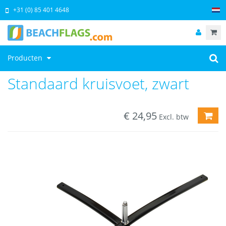
+31 (0) 85 401 4648
Producten
Standaard kruisvoet, zwart
€
24,95
TOE
Excl. btw