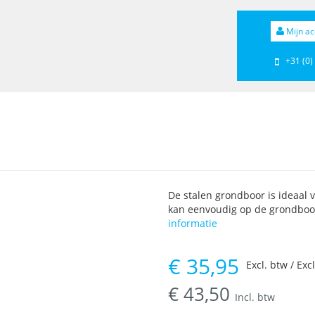
Mijn ac
+31 (0)
De stalen grondboor is ideaal 
kan eenvoudig op de grondboo
informatie
€
35,95
Excl. btw / Exc
€
43,50
Incl. btw