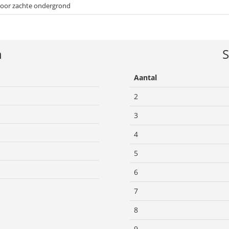
voor zachte ondergrond
n
S
Aantal
2
3
4
5
6
n
7
8
9