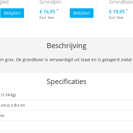
gled
Grondpin
Grondboo
*
*
€ 16,95
€ 19,95
Bekijken
Bekijken
Excl. btw
Excl. btw
Beschrijving
en gras. De grondboor is vervaardigd uit staal en is gelagerd zoda
Specificaties
(1,14 kg)
 cm (L x B x H)
 cm