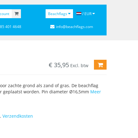
count
Beachflags
/ EUR
 85 401 4648
info@beachflags.com
€
35,95
TOEVOEGEN AA
Excl. btw
voor zachte grond als zand of gras. De beachflag
r geplaatst worden. Pin diameter Ø16,5mm
Meer
l.
Verzendkosten