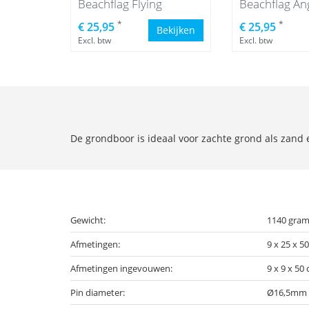
Beachflag Flying
Beachflag An
*
*
€ 25,95
€ 25,95
Bekijken
Excl. btw
Excl. btw
De grondboor is ideaal voor zachte grond als zand 
Gewicht:
1140 gram 
Afmetingen:
9 x 25 x 50
Afmetingen ingevouwen:
9 x 9 x 50
Pin diameter:
Ø16,5mm