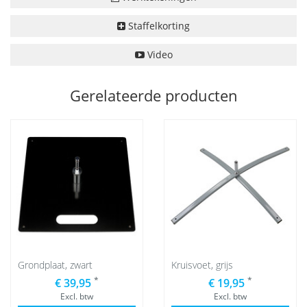
Staffelkorting
Video
Gerelateerde producten
Grondplaat, zwart
Kruisvoet, grijs
*
*
€ 39,95
€ 19,95
Excl. btw
Excl. btw