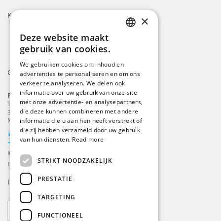
Keurmerken
×
Deze website maakt
ENGLISH
gebruik van cookies.
DUTCH
We gebruiken cookies om inhoud en
Contact
advertenties te personaliseren en om ons
GERMAN
verkeer te analyseren. We delen ook
FRENCH
informatie over uw gebruik van onze site
ProFlags B.V.
met onze advertentie- en analysepartners,
Tilbury 8
die deze kunnen combineren met andere
3897 AC
,
Zeewolde
informatie die u aan hen heeft verstrekt of
Nederland
die zij hebben verzameld door uw gebruik
info@beachflags.com
van hun diensten.
Read more
+31 (0) 85 401 4648
KvK: 92559840
STRIKT NOODZAKELIJK
BTW-nummer: NL866099657B01
PRESTATIE
Inschrijven voor onze
nieuwsbrief
TARGETING
ABONNEER
FUNCTIONEEL