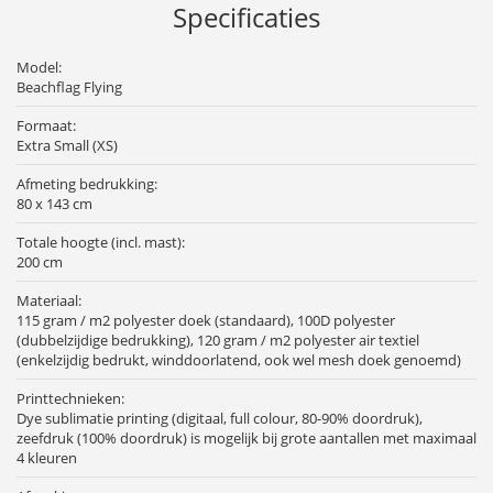
Specificaties
Model:
Beachflag Flying
Formaat:
Extra Small (XS)
Afmeting bedrukking:
80 x 143 cm
Totale hoogte (incl. mast):
200 cm
Materiaal:
115 gram / m2 polyester doek (standaard), 100D polyester
(dubbelzijdige bedrukking), 120 gram / m2 polyester air textiel
(enkelzijdig bedrukt, winddoorlatend, ook wel mesh doek genoemd)
Printtechnieken:
Dye sublimatie printing (digitaal, full colour, 80-90% doordruk),
zeefdruk (100% doordruk) is mogelijk bij grote aantallen met maximaal
4 kleuren