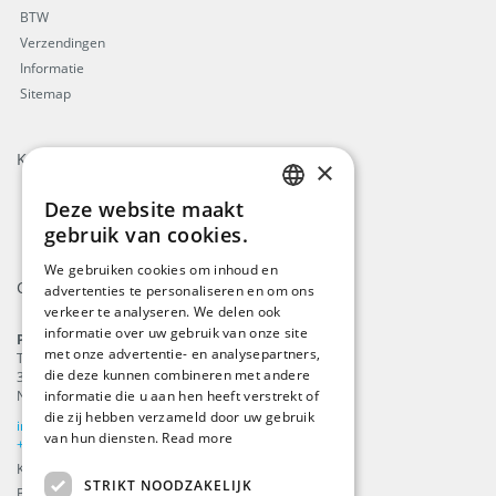
BTW
Verzendingen
Informatie
Sitemap
Keurmerken
×
Deze website maakt
ENGLISH
gebruik van cookies.
DUTCH
We gebruiken cookies om inhoud en
Contact
advertenties te personaliseren en om ons
GERMAN
verkeer te analyseren. We delen ook
FRENCH
informatie over uw gebruik van onze site
ProFlags B.V.
met onze advertentie- en analysepartners,
Tilbury 8
die deze kunnen combineren met andere
3897 AC
,
Zeewolde
informatie die u aan hen heeft verstrekt of
Nederland
die zij hebben verzameld door uw gebruik
info@beachflags.com
van hun diensten.
Read more
+31 (0) 85 401 4648
KvK: 92559840
STRIKT NOODZAKELIJK
BTW-nummer: NL866099657B01