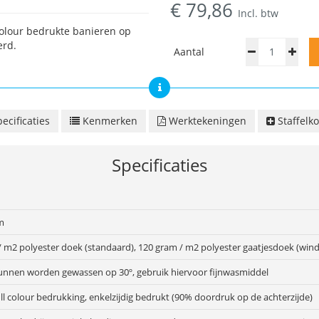
€
79,86
Incl. btw
colour bedrukte banieren op
erd.
Aantal
ecificaties
Kenmerken
Werktekeningen
Staffelko
Specificaties
m
/ m2 polyester doek (standaard), 120 gram / m2 polyester gaatjesdoek (wind
unnen worden gewassen op 30º, gebruik hiervoor fijnwasmiddel
ull colour bedrukking, enkelzijdig bedrukt (90% doordruk op de achterzijde)