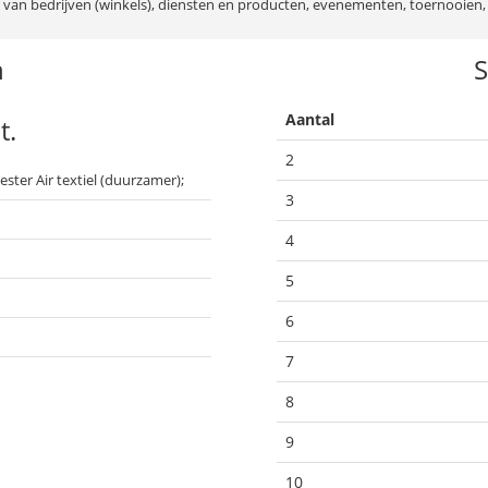
van bedrijven (winkels), diensten en producten, evenementen, toernooien, 
n
S
Aantal
t.
2
ester Air textiel (duurzamer);
3
4
5
6
7
8
9
10