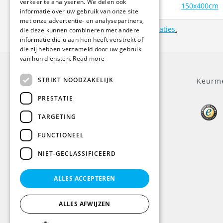
verkeer te analyseren. We delen ook
150x400cm
FRENCH
informatie over uw gebruik van onze site
met onze advertentie- en analysepartners,
Bekijk hier onze
aanleverspecificaties
.
die deze kunnen combineren met andere
informatie die u aan hen heeft verstrekt of
die zij hebben verzameld door uw gebruik
van hun diensten.
Read more
STRIKT NOODZAKELIJK
Algemeen
Keurm
PRESTATIE
Over ons
TARGETING
Klantenservice
Algemene voorwaarden
FUNCTIONEEL
Privacy Policy
Disclaimer
NIET-GECLASSIFICEERD
Betaalmethoden
BTW
ALLES ACCEPTEREN
Verzendingen
Informatie
ALLES AFWIJZEN
Sitemap