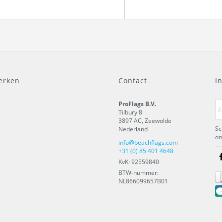
erken
Contact
I
ProFlags B.V.
Tilbury 8
3897 AC
,
Zeewolde
Sc
Nederland
on
info@beachflags.com
+31 (0) 85 401 4648
KvK: 92559840
BTW-nummer:
NL866099657B01