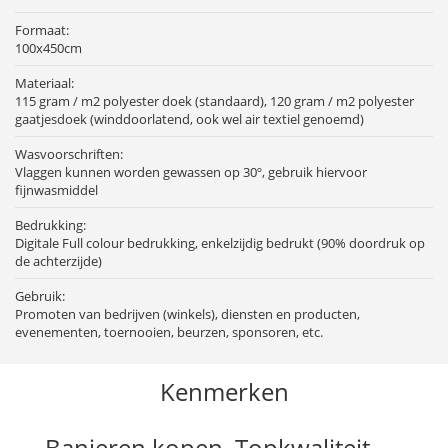
Formaat:
100x450cm
Materiaal:
115 gram / m2 polyester doek (standaard), 120 gram / m2 polyester
gaatjesdoek (winddoorlatend, ook wel air textiel genoemd)
Wasvoorschriften:
Vlaggen kunnen worden gewassen op 30º, gebruik hiervoor
fijnwasmiddel
Bedrukking:
Digitale Full colour bedrukking, enkelzijdig bedrukt (90% doordruk op
de achterzijde)
Gebruik:
Promoten van bedrijven (winkels), diensten en producten,
evenementen, toernooien, beurzen, sponsoren, etc.
Kenmerken
Banieren kopen. Topkwaliteit.