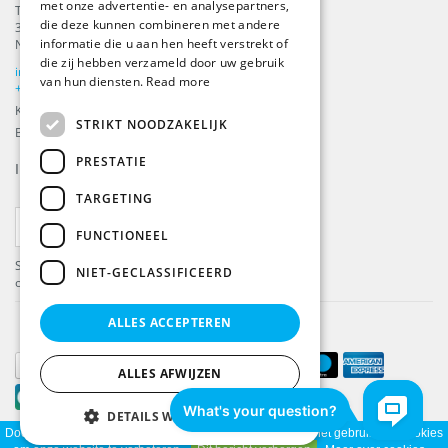
met onze advertentie- en analysepartners,
Tilbury 8
die deze kunnen combineren met andere
3897 AC
,
Zeewolde
informatie die u aan hen heeft verstrekt of
Nederland
die zij hebben verzameld door uw gebruik
info@beachflags.com
van hun diensten.
Read more
+31 (0) 85 401 4648
KvK: 92559840
STRIKT NOODZAKELIJK
BTW-nummer: NL866099657B01
PRESTATIE
Inschrijven voor onze
nieuwsbrief
TARGETING
ABONNEER
FUNCTIONEEL
Schrijf je in en ontvang de laatste updates over
NIET-GECLASSIFICEERD
onze producten.
ALLES ACCEPTEREN
ALLES AFWIJZEN
DETAILS WEERGEVEN
Door het gebruiken van onze website, ga je akkoord met het gebruik van cookies