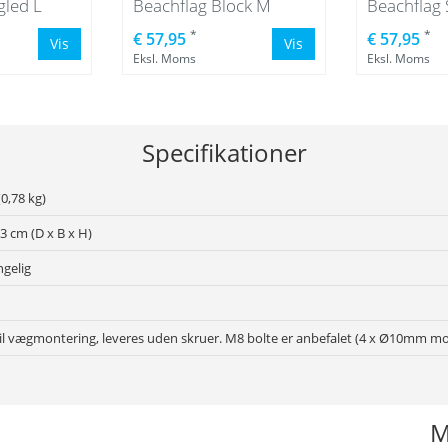
gled L
Beachflag Block M
Beachflag 
*
*
€ 57,95
€ 57,95
Vis
Vis
Eksl. Moms
Eksl. Moms
Specifikationer
0,78 kg)
13 cm (D x B x H)
ngelig
il vægmontering, leveres uden skruer. M8 bolte er anbefalet (4 x Ø10mm mon
M