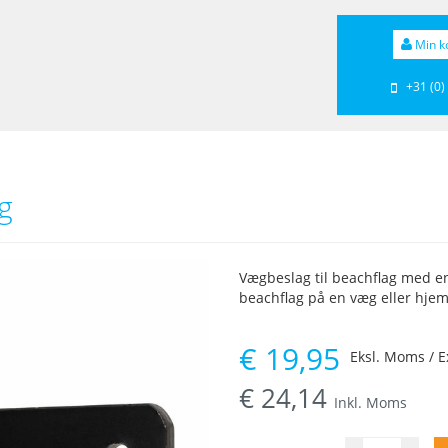
Min k
+31 (0)
g
Vægbeslag til beachflag med en
beachflag på en væg eller hje
€
19,95
Eksl. Moms / E
€
24,14
Inkl. Moms