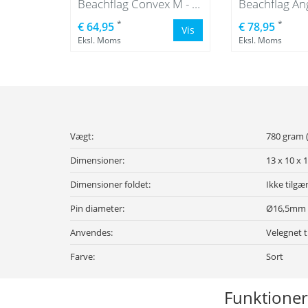
Beachflag Convex M - Ekstra bred
Beachflag An
*
*
€ 64,95
€ 78,95
Vis
Eksl. Moms
Eksl. Moms
Vægt:
780 gram (
Dimensioner:
13 x 10 x 
Dimensioner foldet:
Ikke tilgæ
Pin diameter:
Ø16,5mm
Anvendes:
Velegnet t
Farve:
Sort
Funktioner