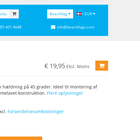
onto
Beachflag
/ EUR
 85 401 4648
info@beachflags.com
€
19,95
LÆG I VAREKURV
Eksl. Moms
 hældning på 45 grader. Ideel til montering af
mmelavet konstruktion.
Flere oplysninger
xcl.
Forsendelsesomkostninger