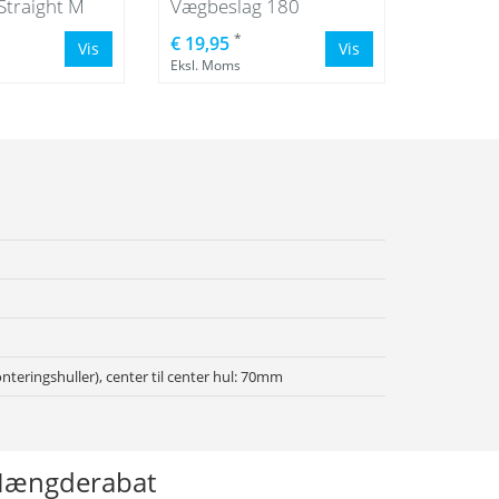
Straight M
Vægbeslag 180
*
€ 19,95
Vis
Vis
Eksl. Moms
teringshuller), center til center hul: 70mm
ængderabat