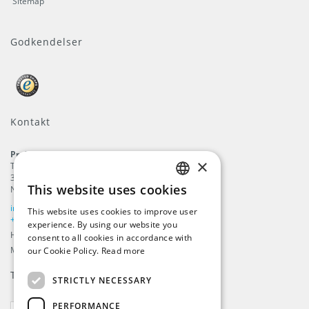
Sitemap
Godkendelser
Kontakt
ProFlags B.V.
×
Tilbury 8
3897 AC
,
Zeewolde
This website uses cookies
Nederlandene
ENGLISH
info@beachflags.com
This website uses cookies to improve user
DUTCH
+31 (0) 85 401 4648
experience. By using our website you
Handelskammer: 92559840
consent to all cookies in accordance with
GERMAN
Momsnummer: NL866099657B01
our Cookie Policy.
Read more
FRENCH
Tilmeld dig vores
Nyhedsbrev
STRICTLY NECESSARY
PERFORMANCE