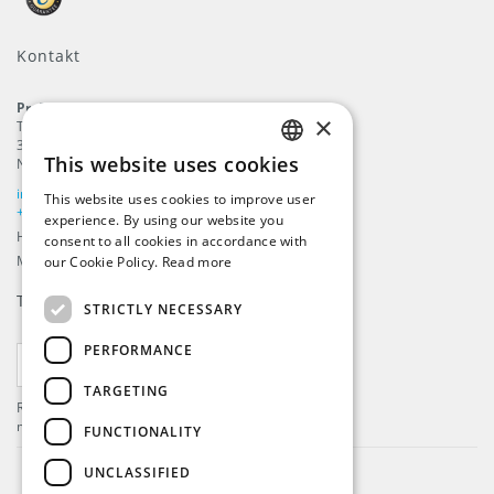
Kontakt
ProFlags B.V.
×
Tilbury 8
3897 AC
,
Zeewolde
This website uses cookies
Nederlandene
ENGLISH
info@beachflags.com
This website uses cookies to improve user
DUTCH
+31 (0) 85 401 4648
experience. By using our website you
Handelskammer: 92559840
consent to all cookies in accordance with
GERMAN
Momsnummer: NL866099657B01
our Cookie Policy.
Read more
FRENCH
Tilmeld dig vores
Nyhedsbrev
STRICTLY NECESSARY
PERFORMANCE
TILMELD
TARGETING
Registrer dig og få de seneste nyheder og meget
mere!
FUNCTIONALITY
UNCLASSIFIED