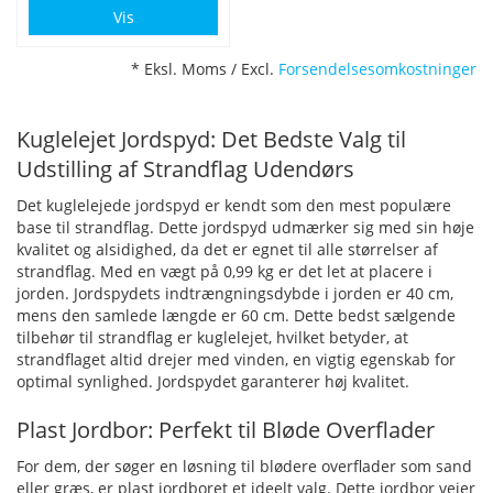
Vis
* Eksl. Moms / Excl.
Forsendelsesomkostninger
Kuglelejet Jordspyd: Det Bedste Valg til
Udstilling af Strandflag Udendørs
Det kuglelejede jordspyd er kendt som den mest populære
base til strandflag. Dette jordspyd udmærker sig med sin høje
kvalitet og alsidighed, da det er egnet til alle størrelser af
strandflag. Med en vægt på 0,99 kg er det let at placere i
jorden. Jordspydets indtrængningsdybde i jorden er 40 cm,
mens den samlede længde er 60 cm. Dette bedst sælgende
tilbehør til strandflag er kuglelejet, hvilket betyder, at
strandflaget altid drejer med vinden, en vigtig egenskab for
optimal synlighed. Jordspydet garanterer høj kvalitet.
Plast Jordbor: Perfekt til Bløde Overflader
For dem, der søger en løsning til blødere overflader som sand
eller græs, er plast jordboret et ideelt valg. Dette jordbor vejer