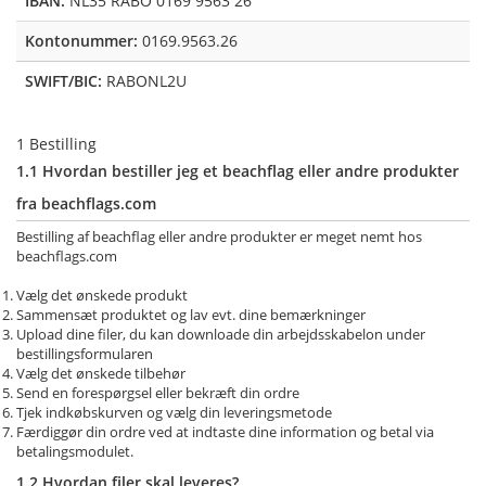
IBAN:
NL35 RABO 0169 9563 26
Kontonummer:
0169.9563.26
SWIFT/BIC:
RABONL2U
1 Bestilling
1.1 Hvordan bestiller jeg et beachflag eller andre produkter
fra beachflags.com
Bestilling af beachflag eller andre produkter er meget nemt hos
beachflags.com
Vælg det ønskede produkt
Sammensæt produktet og lav evt. dine bemærkninger
Upload dine filer, du kan downloade din arbejdsskabelon under
bestillingsformularen
Vælg det ønskede tilbehør
Send en forespørgsel eller bekræft din ordre
Tjek indkøbskurven og vælg din leveringsmetode
Færdiggør din ordre ved at indtaste dine information og betal via
betalingsmodulet.
1.2 Hvordan filer skal leveres?