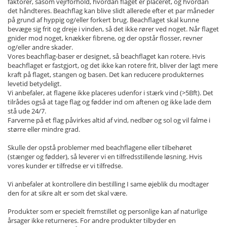
faktorer, såsom vejrforhold, hvordan flaget er placeret, og hvordan
det håndteres. Beachflag kan blive slidt allerede efter et par måneder
på grund af hyppig og/eller forkert brug. Beachflaget skal kunne
bevæge sig frit og dreje i vinden, så det ikke rører ved noget. Når flaget
gnider mod noget, knækker fibrene, og der opstår flosser, revner
og/eller andre skader.
Vores beachflag-baser er designet, så beachflaget kan rotere. Hvis
beachflaget er fastgjort, og det ikke kan rotere frit, bliver der lagt mere
kraft på flaget, stangen og basen. Det kan reducere produkternes
levetid betydeligt.
Vi anbefaler, at flagene ikke placeres udenfor i stærk vind (>5Bft). Det
tilrådes også at tage flag og fødder ind om aftenen og ikke lade dem
stå ude 24/7.
Farverne på et flag påvirkes altid af vind, nedbør og sol og vil falme i
større eller mindre grad.
Skulle der opstå problemer med beachflagene eller tilbehøret
(stænger og fødder), så leverer vi en tilfredsstillende løsning. Hvis
vores kunder er tilfredse er vi tilfredse.
Vi anbefaler at kontrollere din bestilling I same øjeblik du modtager
den for at sikre alt er som det skal være.
Produkter som er specielt fremstillet og personlige kan af naturlige
årsager ikke returneres. For andre produkter tilbyder en