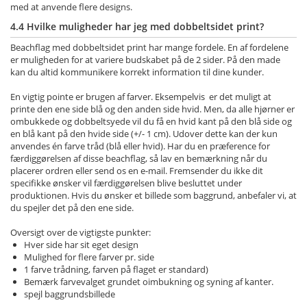
med at anvende flere designs.
4.4 Hvilke muligheder har jeg med dobbeltsidet print?
Beachflag med dobbeltsidet print har mange fordele. En af fordelene
er muligheden for at variere budskabet på de 2 sider.
På den made
kan du altid kommunikere korrekt information til dine kunder.
En vigtig pointe er brugen af farver. Eksempelvis er det muligt at
printe den ene side blå og den anden side hvid. Men, da alle hjørner er
ombukkede og dobbeltsyede vil du få en hvid kant på den blå side og
en blå kant på den hvide side (+/- 1 cm). Udover dette kan der kun
anvendes én farve tråd (blå eller hvid). Har du en præference for
færdiggørelsen af disse beachflag, så lav en bemærkning når du
placerer ordren eller send os en e-mail. Fremsender du ikke dit
specifikke ønsker vil færdiggørelsen blive besluttet under
produktionen. Hvis du ønsker et billede som baggrund, anbefaler vi, at
du spejler det på den ene side.
Oversigt over de vigtigste punkter:
Hver side har sit eget design
Mulighed for flere farver pr. side
1 farve trådning, farven på flaget er standard)
Bemærk farvevalget grundet oimbukning og syning af kanter.
spejl baggrundsbillede