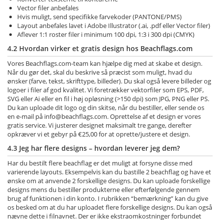
Vector filer anbefales
Hvis muligt, send specifikke farvekoder (PANTONE/PMS)
Layout anbefales lavet i Adobe Illustrator (.ai, .pdf eller Vector filer)
Aflever 1:1 roster filer i minimum 100 dpi, 1:3 i 300 dpi (CMYK)
4.2 Hvordan virker et gratis design hos Beachflags.com
Vores Beachflags.com-team kan hjælpe dig med at skabe et design.
Når du gør det, skal du beskrive så præcist som muligt, hvad du
ønsker (farve, tekst, skrifttype, billeder). Du skal også levere billeder og
logoer i filer af god kvalitet. Vi foretrækker vektorfiler som EPS, PDF,
SVG eller Ai eller en fil i høj opløsning (>150 dpi) som JPG, PNG eller PS.
Du kan uploade dit logo og din skitse, når du bestiller, eller sende os
en e-mail på
info@beachflags.com
. Oprettelse af et design er vores
gratis service. Vi justerer designet maksimalt tre gange, derefter
opkræver vi et gebyr på €25,00 for at oprette/justere et design.
4.3 Jeg har flere designs – hvordan leverer jeg dem?
Har du bestilt flere beachflag er det muligt at forsyne disse med
varierende layouts. Eksempelvis kan du bastille 2 beachflag og have et
ønske om at anvende 2 forskellige designs. Du kan uploade forskellige
designs mens du bestiller produkterne eller efterfølgende gennem
brug af funktionen i din konto.
I rubrikken “bemærkning” kan du give
os besked om at du har uploadet flere forskellige designs. Du kan også
nævne dette i filnavnet. Der er ikke ekstraomkostninger forbundet