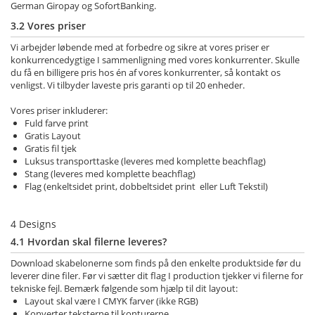
German Giropay og SofortBanking.
3.2 Vores priser
Vi arbejder løbende med at forbedre og sikre at vores priser er
konkurrencedygtige I sammenligning med vores konkurrenter. Skulle
du få en billigere pris hos én af vores konkurrenter, så kontakt os
venligst. Vi tilbyder laveste pris garanti op til 20 enheder.
Vores priser inkluderer:
Fuld farve print
Gratis Layout
Gratis fil tjek
Luksus transporttaske (leveres med komplette beachflag)
Stang (leveres med komplette beachflag)
Flag (enkeltsidet print, dobbeltsidet print eller Luft Tekstil)
4 Designs
4.1 Hvordan skal filerne leveres?
Download skabelonerne som finds på den enkelte produktside før du
leverer dine filer.
Før vi sætter dit flag I production tjekker vi filerne for
tekniske fejl. Bemærk følgende som hjælp til dit layout:
Layout skal være I CMYK farver (ikke RGB)
Konverter teksterne til konturerne