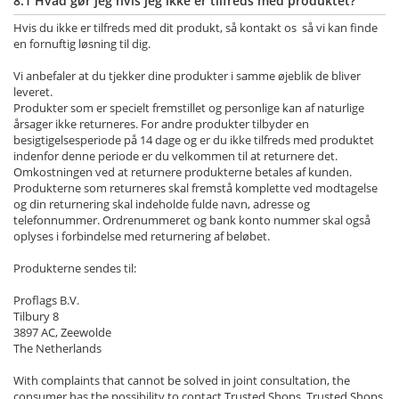
8.1 Hvad gør jeg hvis jeg ikke er tilfreds med produktet?
Hvis du ikke er tilfreds med dit produkt, så kontakt os så vi kan finde
en fornuftig løsning til dig.
Vi anbefaler at du tjekker dine produkter i samme øjeblik de bliver
leveret.
Produkter som er specielt fremstillet og personlige kan af naturlige
årsager ikke returneres. For andre produkter tilbyder en
besigtigelsesperiode på 14 dage og er du ikke tilfreds med produktet
indenfor denne periode er du velkommen til at returnere det.
Omkostningen ved at returnere produkterne betales af kunden.
Produkterne som returneres skal fremstå komplette ved modtagelse
og din returnering skal indeholde fulde navn, adresse og
telefonnummer. Ordrenummeret og bank konto nummer skal også
oplyses i forbindelse med returnering af beløbet.
Produkterne sendes til:
Proflags B.V.
Tilbury 8
3897 AC, Zeewolde
The Netherlands
With complaints that cannot be solved in joint consultation, the
consumer has the possibility to contact Trusted Shops. Trusted Shops