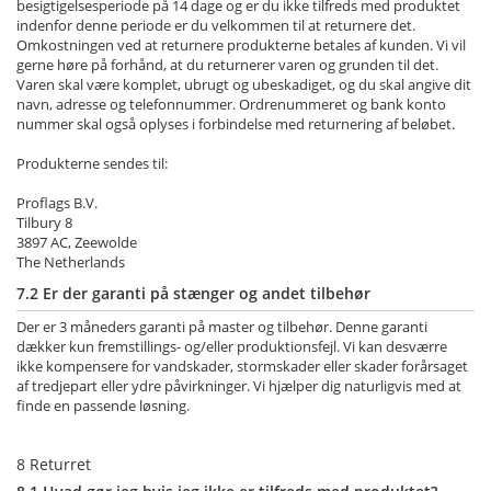
besigtigelsesperiode på 14 dage og er du ikke tilfreds med produktet
indenfor denne periode er du velkommen til at returnere det.
Omkostningen ved at returnere produkterne betales af kunden. Vi vil
gerne høre på forhånd, at du returnerer varen og grunden til det.
Varen skal være komplet, ubrugt og ubeskadiget, og du skal angive dit
navn, adresse og telefonnummer. Ordrenummeret og bank konto
nummer skal også oplyses i forbindelse med returnering af beløbet.
Produkterne sendes til:
Proflags B.V.
Tilbury 8
3897 AC, Zeewolde
The Netherlands
7.2 Er der garanti på stænger og andet tilbehør
Der er 3 måneders garanti på master og tilbehør. Denne garanti
dækker kun fremstillings- og/eller produktionsfejl. Vi kan desværre
ikke kompensere for vandskader, stormskader eller skader forårsaget
af tredjepart eller ydre påvirkninger. Vi hjælper dig naturligvis med at
finde en passende løsning.
8 Returret