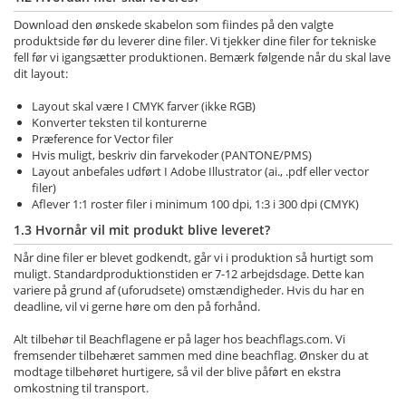
Download den ønskede skabelon som fiindes på den valgte
produktside før du leverer dine filer. Vi tjekker dine filer for tekniske
fell før vi igangsætter produktionen. Bemærk følgende når du skal lave
dit layout:
Layout skal være I CMYK farver (ikke RGB)
Konverter teksten til konturerne
Præference for Vector filer
Hvis muligt, beskriv din farvekoder (PANTONE/PMS)
Layout anbefales udført I Adobe Illustrator (ai., .pdf eller vector
filer)
Aflever 1:1 roster filer i minimum 100 dpi, 1:3 i 300 dpi (CMYK)
1.3 Hvornår vil mit produkt blive leveret?
Når dine filer er blevet godkendt, går vi i produktion så hurtigt som
muligt. Standardproduktionstiden er 7-12 arbejdsdage. Dette kan
variere på grund af (uforudsete) omstændigheder. Hvis du har en
deadline, vil vi gerne høre om den på forhånd.
Alt tilbehør til Beachflagene er på lager hos beachflags.com. Vi
fremsender tilbehæret sammen med dine beachflag. Ønsker du at
modtage tilbehøret hurtigere, så vil der blive påført en ekstra
omkostning til transport.