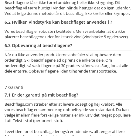
Beachflagene tåler ikke tørretumbler og heller ikke strygning. Dit
beachflag vil tørre hurtigt i vinden når du hænger det op igen udenfor.
Ved at følge denne metode får dit beachflag ikke krøller eller krymper.
6.2 Hvilken vindstyrke kan beachflaget anvendes i ?
Vores beachflag er robuste i kvaliteten. Men vi anbefaler, at du ikke
placerer beachflagene udenfor i stærk vind (vindstyrke 5 og derover).
6.3 Opbevaring af beachflagene?
Når du ikke anvender produkterne anbefaler vi at opbevare dem
ordentligt. Skil beachflagene ad og rens de enkelte dele. Om
nødvendigt, så vask flagene på 30 graders skånevask. Sørg for, at alle
dele er tørre. Opbevar flagene i den tilhørende transporttaske.
7 Garanti
7.1 Er der garanti på mit beachflag?
Beachflags.com stræber efter at levere udsøgt og høj kvalitet.
Alle
vores beachflag er sømmede og dobbeltsyede som standard.
Du kan
vælge imellem flere forskellige materialer inklusiv det meget populære
Luft Tekstil stof (perforeret stof).
Levetiden for et beachflag, der også er udendørs, afhænger af flere