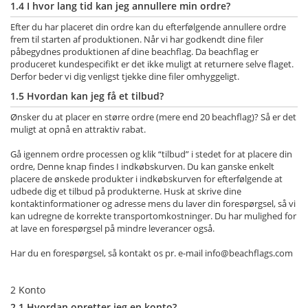
1.4 I hvor lang tid kan jeg annullere min ordre?
Efter du har placeret din ordre kan du efterfølgende annullere ordre
frem til starten af produktionen. Når vi har godkendt dine filer
påbegydnes produktionen af dine beachflag. Da beachflag er
produceret kundespecifikt er det ikke muligt at returnere selve flaget.
Derfor beder vi dig venligst tjekke dine filer omhyggeligt.
1.5 Hvordan kan jeg få et tilbud?
Ønsker du at placer en større ordre (mere end 20 beachflag)? Så er det
muligt at opnå en attraktiv rabat.
Gå igennem ordre processen og klik “tilbud” i stedet for at placere din
ordre, Denne knap findes I indkøbskurven. Du kan ganske enkelt
placere de ønskede produkter i indkøbskurven for efterfølgende at
udbede dig et tilbud på produkterne. Husk at skrive dine
kontaktinformationer og adresse mens du laver din forespørgsel, så vi
kan udregne de korrekte transportomkostninger. Du har mulighed for
at lave en forespørgsel på mindre leverancer også.
Har du en forespørgsel, så kontakt os pr. e-mail
info@beachflags.com
2 Konto
2.1 Hvordan opretter jeg en konto?