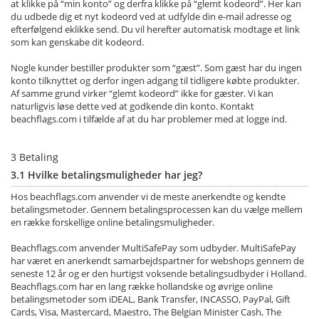
at klikke på “min konto” og derfra klikke på “glemt kodeord”.
Her kan
du udbede dig et nyt kodeord ved at udfylde din e-mail adresse og
efterfølgend eklikke send. Du vil herefter automatisk modtage et link
som kan genskabe dit kodeord.
Nogle kunder bestiller produkter som “gæst”. Som gæst har du ingen
konto tilknyttet og derfor ingen adgang til tidligere købte produkter.
Af samme grund virker “glemt kodeord” ikke for gæster. Vi kan
naturligvis løse dette ved at godkende din konto. Kontakt
beachflags.com i tilfælde af at du har problemer med at logge ind.
3 Betaling
3.1 Hvilke betalingsmuligheder har jeg?
Hos beachflags.com anvender vi de meste anerkendte og kendte
betalingsmetoder. Gennem betalingsprocessen kan du vælge mellem
en række forskellige online betalingsmuligheder.
Beachflags.com anvender MultiSafePay som udbyder. MultiSafePay
har været en anerkendt samarbejdspartner for webshops gennem de
seneste 12 år og er den hurtigst voksende betalingsudbyder i Holland.
Beachflags.com har en lang række hollandske og øvrige online
betalingsmetoder som iDEAL, Bank Transfer, INCASSO, PayPal, Gift
Cards, Visa, Mastercard, Maestro, The Belgian Minister Cash, The