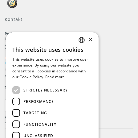
Kontakt
ProFlags B.V.
×
Tilbury 8
3897 AC
,
Zeewolde
This website uses cookies
Nederlandene
ENGLISH
info@beachflags.com
This website uses cookies to improve user
DUTCH
+31 (0) 85 401 4648
experience. By using our website you
Handelskammer: 92559840
consent to all cookies in accordance with
GERMAN
Momsnummer: NL866099657B01
our Cookie Policy.
Read more
FRENCH
Tilmeld dig vores
Nyhedsbrev
STRICTLY NECESSARY
PERFORMANCE
TILMELD
TARGETING
Registrer dig og få de seneste nyheder og meget
mere!
FUNCTIONALITY
UNCLASSIFIED