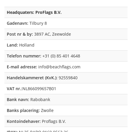
Headquaters: ProFlags B.V.
Gadenavn:
Tilbury 8
Post nr & by:
3897 AC, Zeewolde
Land:
Holland
Telefon nummer:
+31 (0) 85 401 4648
E-mail adresse:
info@beachflags.com
Handelskammeret (KvK.):
92559840
VAT nr.:
NL866099657B01
Bank navn:
Rabobank
Banks placering:
Zwolle
Kontoindehaver:
Proflags B.V.