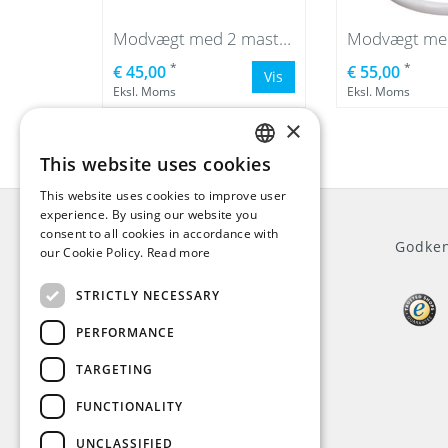
Modvægt med 2 mastringe
Modvægt med
*
*
€ 45,00
€ 55,00
Vis
Eksl. Moms
Eksl. Moms
×
This website uses cookies
ENGLISH
This website uses cookies to improve user
DUTCH
experience. By using our website you
consent to all cookies in accordance with
GERMAN
Generelt
Godken
our Cookie Policy.
Read more
FRENCH
STRICTLY NECESSARY
Om os
Kundeservice
PERFORMANCE
Handelsbetingelser
Privacy Policy
TARGETING
Disclaimer
FUNCTIONALITY
Betalingsmetode
moms
UNCLASSIFIED