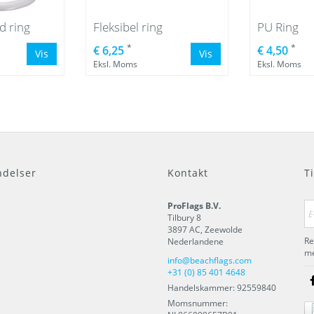
 ring
Fleksibel ring
PU Ring
*
*
€ 6,25
€ 4,50
Vis
Vis
Eksl. Moms
Eksl. Moms
delser
Kontakt
T
ProFlags B.V.
Tilbury 8
3897 AC
,
Zeewolde
Re
Nederlandene
me
info@beachflags.com
+31 (0) 85 401 4648
Handelskammer: 92559840
Momsnummer: