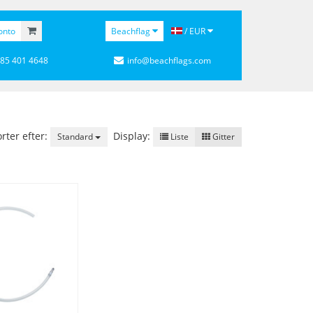
onto
Beachflag
/ EUR
 85 401 4648
info@beachflags.com
rter efter:
Display:
Standard
Liste
Gitter