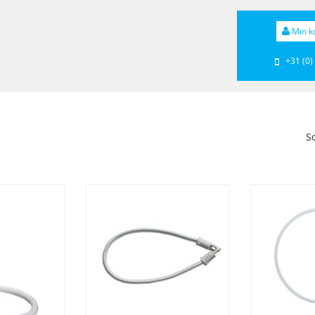
Min k
+31 (0)
So