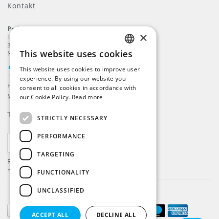
Kontakt
ProFlags B.V.
×
Tilbury 8
3897 AC
,
Zeewolde
This website uses cookies
Nederlandene
ENGLISH
info@beachflags.com
This website uses cookies to improve user
DUTCH
+31 (0) 85 401 4648
experience. By using our website you
Handelskammer: 92559840
consent to all cookies in accordance with
GERMAN
Momsnummer: NL866099657B01
our Cookie Policy.
Read more
FRENCH
Tilmeld dig vores
Nyhedsbrev
STRICTLY NECESSARY
PERFORMANCE
TILMELD
TARGETING
Registrer dig og få de seneste nyheder og meget
mere!
FUNCTIONALITY
UNCLASSIFIED
ACCEPT ALL
DECLINE ALL