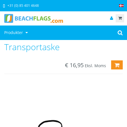
+31 (0) 85 401 4648
Produkter
Transportaske
€
16,95
LÆG
Eksl. Moms