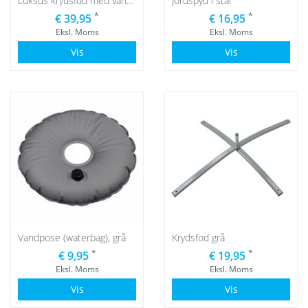
Luksus krydsfod med vandpose grå
Jordspyd i stål
*
*
€ 39,95
€ 16,95
Eksl. Moms
Eksl. Moms
Vis
Vis
Vandpose (waterbag), grå
Krydsfod grå
*
*
€ 9,95
€ 19,95
Eksl. Moms
Eksl. Moms
Vis
Vis