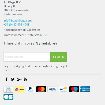
ProFlags B.V.
Tilbury 8
3897 AC
,
Zeewolde
Nederlandene
info@beachflags.com
+31 (0) 85 401 4648
Handelskammer: 92559840
Momsnummer: NL866099657B01
Tilmeld dig vores
Nyhedsbrev
TILMELD
Registrer dig og få de seneste nyheder og meget
mere!