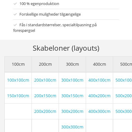
100 % egenproduktion
Forskellige muligheder tilgængelige
Fås i standardstørrelser, specialtilpasning på
forespørgsel
Skabeloner (layouts)
100cm
200cm
300cm
400cm
500c
100x100cm
200x100cm
300x100cm
400x100cm
500x10
150x100cm
200x150cm
300x150cm
400x200cm
500x20
200x200cm
300x200cm
400x300cm
500x30
300x300cm