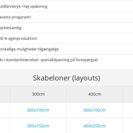
uldfarvetryk i høj opløsning
aveste prisgaranti
ejrbestandig
00 % egenproduktion
orskellige muligheder tilgængelige
ås i standardstørrelser, specialtilpasning på forespørgsel
Skabeloner (layouts)
300cm
400cm
300x100cm
400x100cm
300x150cm
400x200cm