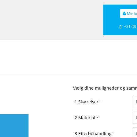
Min k
+31 (0)
Vælg dine muligheder og samm
1 Størrelser
*
2 Materiale
*
3 Efterbehandling
*