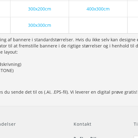
300x200cm
400x300cm
300x300cm
g af bannere i standardstørrelser. Hvis du ikke selv kan designe 
tor til at fremstille bannere i de rigtige størrelser og i henhold ti
ge layout:
dskrivning)
ANTONE)
 sende det til os (.AI, .EPS-fil). Vi leverer en digital prøve gratis!
delser
Kontakt
T