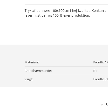
Tryk af bannere 100x100cm i høj kvalitet. Konkurren
leveringstider og 100 % egenproduktion.
Materiale:
Frontlit /
Brandhæmmende:
B1
Vægt:
Frontlit 5
F