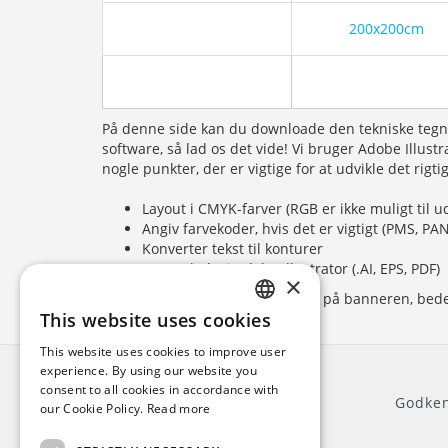
200x200cm
På denne side kan du downloade den tekniske tegnin
software, så lad os det vide! Vi bruger Adobe Illustra
nogle punkter, der er vigtige for at udvikle det rigti
Layout i CMYK-farver (RGB er ikke muligt til u
Angiv farvekoder, hvis det er vigtigt (PMS, P
Konverter tekst til konturer
Layout helst i Adobe Illustrator (.AI, EPS, PDF)
×
Hvis du kun ønsker dit firmalogo på banneren, bedes du
This website uses cookies
ENGLISH
This website uses cookies to improve user
DUTCH
experience. By using our website you
consent to all cookies in accordance with
GERMAN
Generelt
Godken
our Cookie Policy.
Read more
FRENCH