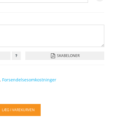
SKABELONER
l.
Forsendelsesomkostninger
LÆG I VAREKURVEN