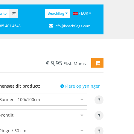
onto
Beachflag
/ EUR
 85 401 4648
info@beachflags.com
€
9,95
LÆG I VAREKURV
Eksl. Moms
ensæt dit product:
Flere oplysninger