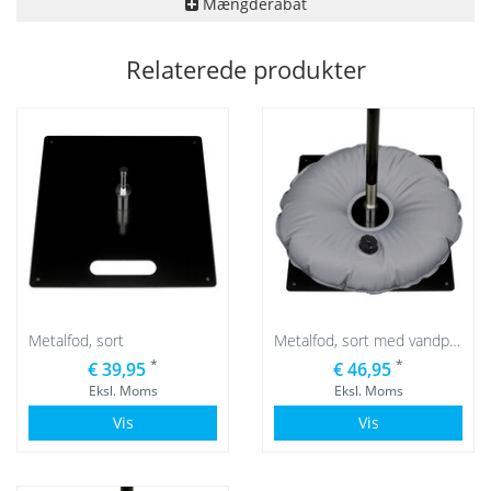
Mængderabat
Relaterede produkter
Metalfod, sort
Metalfod, sort med vandpose grå
*
*
€ 39,95
€ 46,95
Eksl. Moms
Eksl. Moms
Vis
Vis