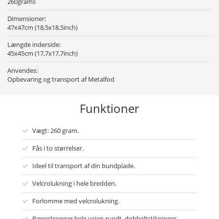
260grams
Dimensioner:
47x47cm (18,5x18,5inch)
Længde inderside:
45x45cm (17,7x17,7inch)
Anvendes:
Opbevaring og transport af Metalfod
Funktioner
Vægt: 260 gram.
Fås i to størrelser.
Ideel til transport af din bundplade.
Velcrolukning i hele bredden.
Forlomme med velcrolukning.
Bærestropper hele vejen rundt, dobbeltstikninger.