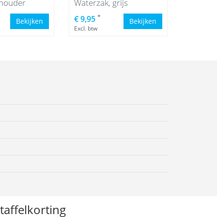
 houder
Waterzak, grijs
*
€ 9,95
Bekijken
Bekijken
Excl. btw
taffelkorting