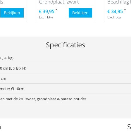
js
Grondplaat, zwart
Beachflag
*
*
€ 39,95
€ 34,95
Bekijken
Bekijken
Excl. btw
Excl. btw
Specificaties
0,28 kg)
10 cm (L x B x H)
2 cm
ameter Ø 10cm
ken met de kruisvoet, grondplaat & parasolhouder
n
S