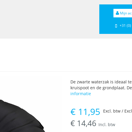
Mijn ac
+31 (0)
De zwarte waterzak is ideaal t
kruispoot en de grondplaat. De
informatie
€
11,95
Excl. btw / Exc
€
14,46
Incl. btw