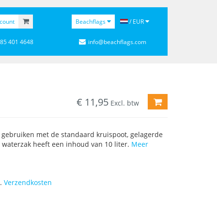
count
Beachflags
/ EUR
 85 401 4648
info@beachflags.com
€
11,95
TOEVOEGEN AA
Excl. btw
e gebruiken met de standaard kruispoot, gelagerde
 waterzak heeft een inhoud van 10 liter.
Meer
l.
Verzendkosten