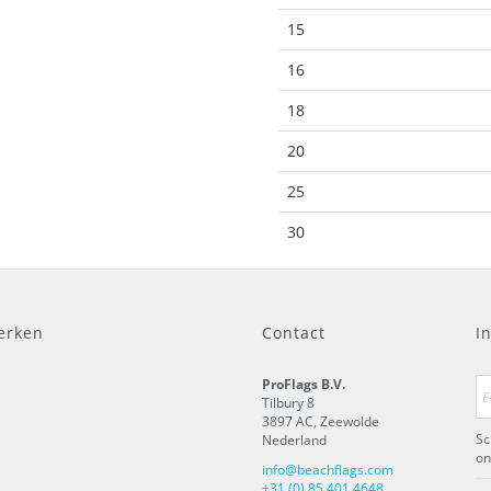
15
16
18
20
25
30
erken
Contact
I
ProFlags B.V.
Tilbury 8
3897 AC
,
Zeewolde
Sc
Nederland
on
info@beachflags.com
+31 (0) 85 401 4648