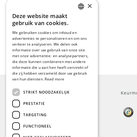
×
Deze website maakt
ENGLISH
gebruik van cookies.
DUTCH
We gebruiken cookies om inhoud en
advertenties te personaliseren en om ons
GERMAN
verkeer te analyseren. We delen ook
FRENCH
informatie over uw gebruik van onze site
met onze advertentie- en analysepartners,
die deze kunnen combineren met andere
informatie die u aan hen heeft verstrekt of
die zij hebben verzameld door uw gebruik
van hun diensten.
Read more
STRIKT NOODZAKELIJK
Algemeen
Keurm
PRESTATIE
Over ons
TARGETING
Klantenservice
Algemene voorwaarden
FUNCTIONEEL
Privacy Policy
Disclaimer