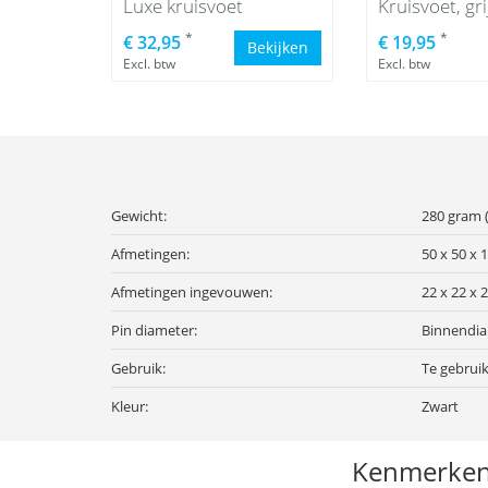
Luxe kruisvoet
Kruisvoet, gri
*
*
€ 32,95
€ 19,95
Bekijken
Excl. btw
Excl. btw
Gewicht:
280 gram (
Afmetingen:
50 x 50 x 
Afmetingen ingevouwen:
22 x 22 x 
Pin diameter:
Binnendi
Gebruik:
Te gebrui
Kleur:
Zwart
Kenmerke