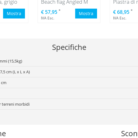
, grigio
Beach flag Angled M
*
*
€ 57,95
€ 68,95
Mostra
Mostra
IVA Esc.
IVA Esc.
Specifiche
mmi (15,5kg)
7,5 cm (L x L x A)
4 cm
 terreni morbidi
he
Scont