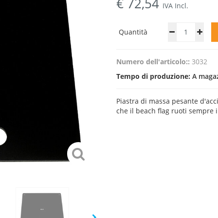
€
72,54
IVA Incl.
Quantità
Numero dell'articolo::
3032
Tempo di produzione:
A magazz
Piastra di massa pesante d'acci
che il beach flag ruoti sempre 