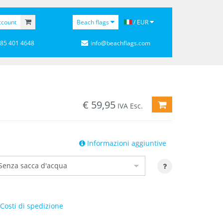
ccount
Beach flags
/ EUR
 85 401 4648
info@beachflags.com
€
59,95
AGGIUNGI AL CA
IVA Esc.
Informazioni aggiuntive
Costi di spedizione