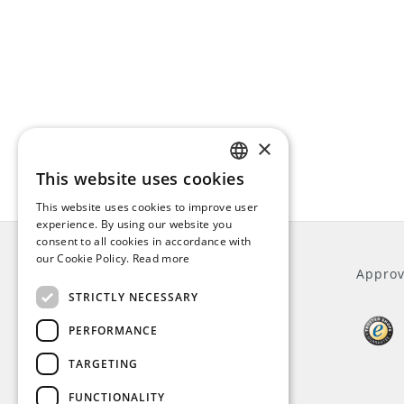
×
This website uses cookies
ENGLISH
This website uses cookies to improve user
DUTCH
experience. By using our website you
consent to all cookies in accordance with
GERMAN
our Cookie Policy.
Read more
Generale
Approv
FRENCH
STRICTLY NECESSARY
Su di noi
PERFORMANCE
Informazioni legali
Termini e condizioni
TARGETING
Privacy Policy
FUNCTIONALITY
Metodi di pagamento