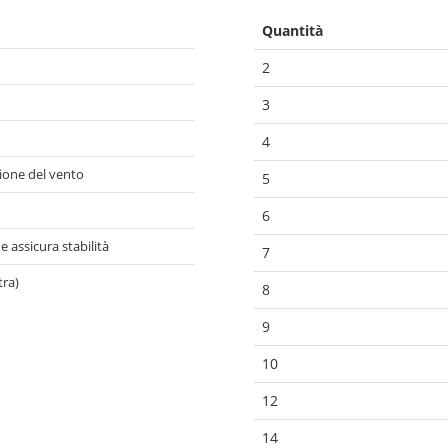
Quantità
2
3
4
zione del vento
5
6
 assicura stabilità
7
tra)
8
9
10
12
14