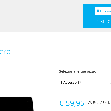
Il mio a
+31 (0)
nero
Seleziona le tue opzioni
1 Accessori
*
€
59,95
IVA Esc. / Excl.