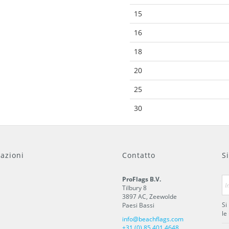
15
16
18
20
25
30
azioni
Contatto
S
ProFlags B.V.
Tilbury 8
3897 AC
,
Zeewolde
Si
Paesi Bassi
le
info@beachflags.com
+31 (0) 85 401 4648