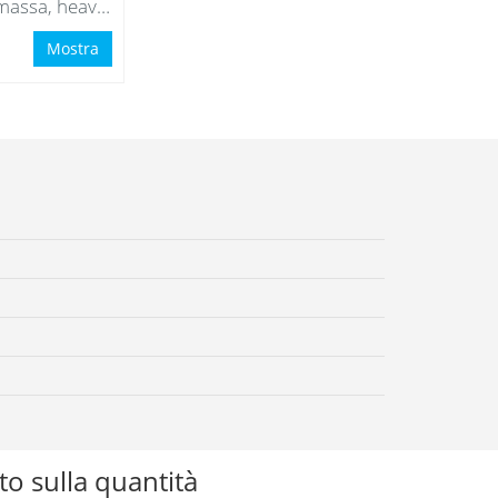
Piastra di massa, heavy, nera con sacca d'acqua nera
Mostra
o sulla quantità