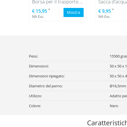
Borsa per il trasporto della piastra die massa Heavy
Sacca d'acqua
*
*
€ 15,95
€ 9,95
Mostra
IVA Esc.
IVA Esc.
Peso:
15500 gra
Dimensioni:
50 x 50 x 1
Dimensioni ripiegato:
50 x 50 x 
Diametro del perno:
Ø16,5mm
Utilizzo:
Adatto per
Colore:
Nero
Caratteristic