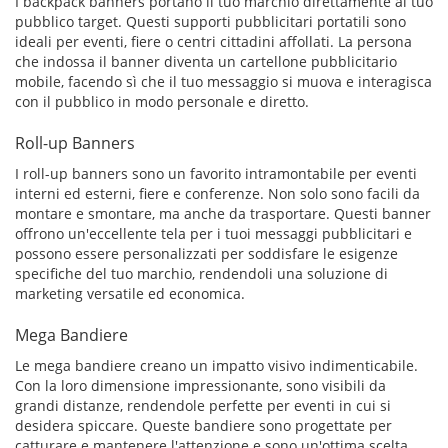
I backpack banners portano il tuo marchio direttamente al tuo
pubblico target. Questi supporti pubblicitari portatili sono
ideali per eventi, fiere o centri cittadini affollati. La persona
che indossa il banner diventa un cartellone pubblicitario
mobile, facendo sì che il tuo messaggio si muova e interagisca
con il pubblico in modo personale e diretto.
Roll-up Banners
I roll-up banners sono un favorito intramontabile per eventi
interni ed esterni, fiere e conferenze. Non solo sono facili da
montare e smontare, ma anche da trasportare. Questi banner
offrono un'eccellente tela per i tuoi messaggi pubblicitari e
possono essere personalizzati per soddisfare le esigenze
specifiche del tuo marchio, rendendoli una soluzione di
marketing versatile ed economica.
Mega Bandiere
Le mega bandiere creano un impatto visivo indimenticabile.
Con la loro dimensione impressionante, sono visibili da
grandi distanze, rendendole perfette per eventi in cui si
desidera spiccare. Queste bandiere sono progettate per
catturare e mantenere l'attenzione e sono un'ottima scelta