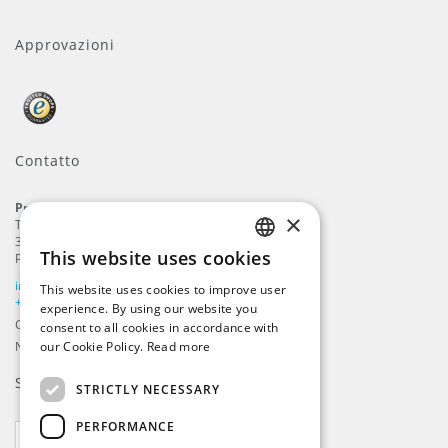
Approvazioni
Contatto
ProFlags B.V.
×
Tilbury 8
3897 AC
,
Zeewolde
This website uses cookies
Paesi Bassi
ENGLISH
info@beachflags.com
This website uses cookies to improve user
DUTCH
+31 (0) 85 401 4648
experience. By using our website you
Camera di Commercio: 92559840
consent to all cookies in accordance with
GERMAN
Numero IVA: NL866099657B01
our Cookie Policy.
Read more
FRENCH
Si iscrivi alla nostra
Newsletter
STRICTLY NECESSARY
PERFORMANCE
ISCRIVITI