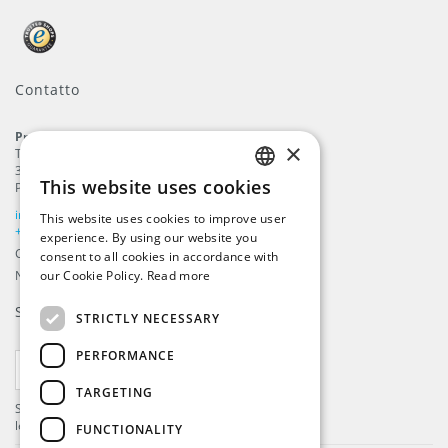
Contatto
ProFlags B.V.
×
Tilbury 8
3897 AC
,
Zeewolde
This website uses cookies
Paesi Bassi
ENGLISH
info@beachflags.com
This website uses cookies to improve user
DUTCH
+31 (0) 85 401 4648
experience. By using our website you
Camera di Commercio: 92559840
consent to all cookies in accordance with
GERMAN
Numero IVA: NL866099657B01
our Cookie Policy.
Read more
FRENCH
Si iscrivi alla nostra
Newsletter
STRICTLY NECESSARY
PERFORMANCE
ISCRIVITI
TARGETING
Si registri per ricevere gli ultimi aggiornamenti e
le ultime offerte!
FUNCTIONALITY