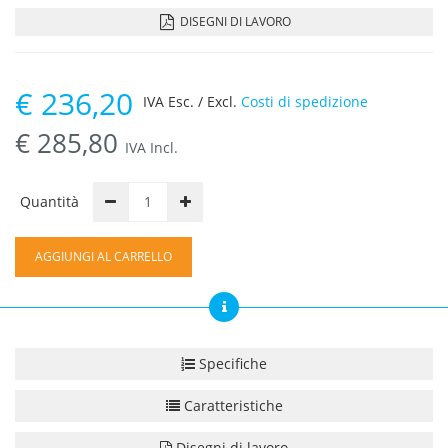
DISEGNI DI LAVORO
€
236,20
IVA Esc. / Excl.
Costi di spedizione
€
285,80
IVA Incl.
Quantità
AGGIUNGI AL CARRELLO
Specifiche
Caratteristiche
Disegni di lavoro