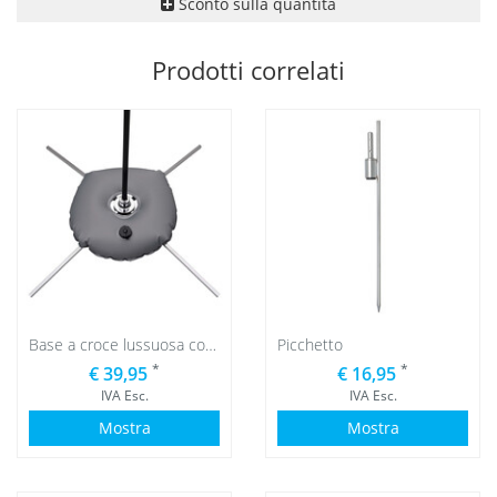
Sconto sulla quantità
Prodotti correlati
Base a croce lussuosa con sacca d'acqua grigia
Picchetto
*
*
€ 39,95
€ 16,95
IVA Esc.
IVA Esc.
Mostra
Mostra