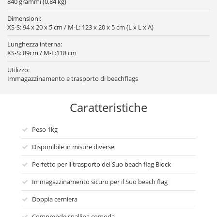
840 grammi (0,84 kg)
Dimensioni:
XS-S: 94 x 20 x 5 cm / M-L: 123 x 20 x 5 cm (L x L x A)
Lunghezza interna:
XS-S: 89cm / M-L:118 cm
Utilizzo:
Immagazzinamento e trasporto di beachflags
Caratteristiche
Peso 1kg
Disponibile in misure diverse
Perfetto per il trasporto del Suo beach flag Block
Immagazzinamento sicuro per il Suo beach flag
Doppia cerniera
Comprende spallina comoda