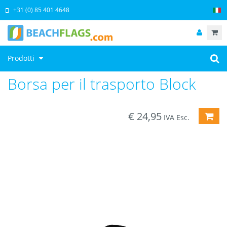
+31 (0) 85 401 4648
Prodotti
Borsa per il trasporto Block
€
24,95
AGG
IVA Esc.