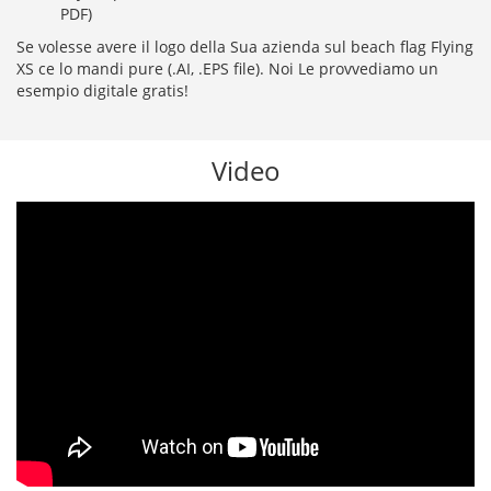
PDF)
Se volesse avere il logo della Sua azienda sul beach flag Flying
XS ce lo mandi pure (.AI, .EPS file). Noi Le provvediamo un
esempio digitale gratis!
Video