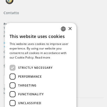
Contatto
ProFlags B.V.
×
Tilbury 8
3897 AC
,
Zeewolde
This website uses cookies
Paesi Bassi
ENGLISH
info@beachflags.com
This website uses cookies to improve user
DUTCH
+31 (0) 85 401 4648
experience. By using our website you
Camera di Commercio: 92559840
consent to all cookies in accordance with
GERMAN
Numero IVA: NL866099657B01
our Cookie Policy.
Read more
FRENCH
Si iscrivi alla nostra
Newsletter
STRICTLY NECESSARY
PERFORMANCE
ISCRIVITI
TARGETING
Si registri per ricevere gli ultimi aggiornamenti e
le ultime offerte!
FUNCTIONALITY
UNCLASSIFIED