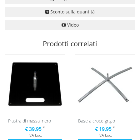
Sconto sulla quantità
Video
Prodotti correlati
Piastra di massa, nero
Base a croce grigio
*
*
€ 39,95
€ 19,95
IVA Esc.
IVA Esc.