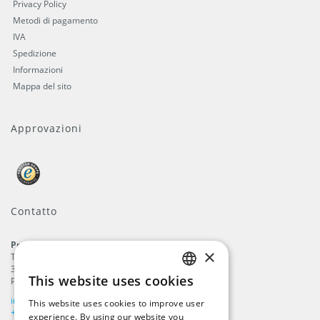
Privacy Policy
Metodi di pagamento
IVA
Spedizione
Informazioni
Mappa del sito
Approvazioni
Contatto
ProFlags B.V.
×
Tilbury 8
3897 AC
,
Zeewolde
This website uses cookies
Paesi Bassi
ENGLISH
info@beachflags.com
This website uses cookies to improve user
DUTCH
+31 (0) 85 401 4648
experience. By using our website you