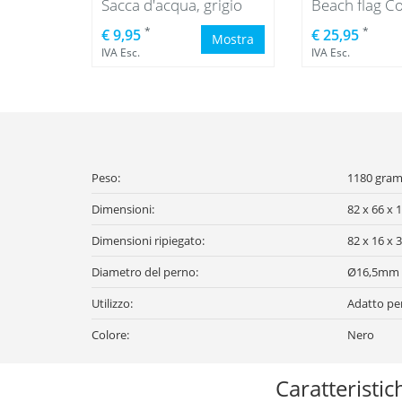
Sacca d'acqua, grigio
Beach flag C
*
*
€ 9,95
€ 25,95
Mostra
IVA Esc.
IVA Esc.
Peso:
1180 gram
Dimensioni:
82 x 66 x 
Dimensioni ripiegato:
82 x 16 x 
Diametro del perno:
Ø16,5mm
Utilizzo:
Adatto per
Colore:
Nero
Caratteristic