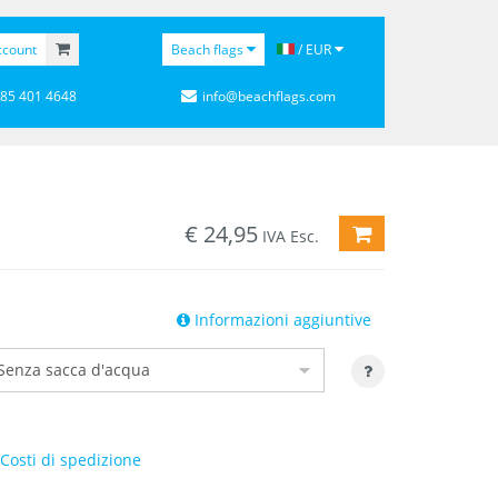
ccount
Beach flags
/ EUR
 85 401 4648
info@beachflags.com
€
24,95
AGGIUNGI AL CA
IVA Esc.
Informazioni aggiuntive
Costi di spedizione