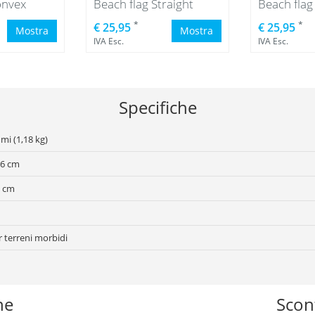
onvex
Beach flag Straight
Beach flag
*
*
€ 25,95
€ 25,95
Mostra
Mostra
IVA Esc.
IVA Esc.
Specifiche
mi (1,18 kg)
16 cm
3 cm
 terreni morbidi
he
Scont