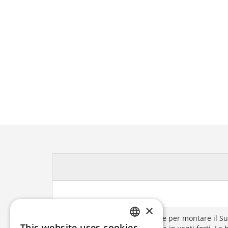
×
La base a croce standard è ideale per montare il S
This website uses cookies