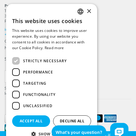
ProFlags B.V.
×
Tilbury 8
3897 AC
,
Zeewolde
This website uses cookies
Paesi Bassi
ENGLISH
info@beachflags.com
This website uses cookies to improve user
DUTCH
+31 (0) 85 401 4648
experience. By using our website you
Camera di Commercio: 92559840
consent to all cookies in accordance with
GERMAN
Numero IVA: NL866099657B01
our Cookie Policy.
Read more
FRENCH
Si iscrivi alla nostra
Newsletter
STRICTLY NECESSARY
PERFORMANCE
ISCRIVITI
TARGETING
Si registri per ricevere gli ultimi aggiornamenti e
le ultime offerte!
FUNCTIONALITY
UNCLASSIFIED
ACCEPT ALL
DECLINE ALL
SHOW DETAILS
Utilizzando il nostro sito, l'utente accetta l'utilizzo di cookie ci aiuteranno a