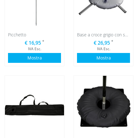
Picchetto
Base a croce grigio con sacca d'acqua grigio
*
*
€ 16,95
€ 26,95
IVA Esc.
IVA Esc.
Mostra
Mostra