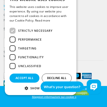
ENGLISH
info@beachflags.com
This website uses cookies to improve user
DUTCH
+31 (0) 85 401 4648
experience. By using our website you
Camera di Commercio: 92559840
consent to all cookies in accordance with
GERMAN
Numero IVA: NL866099657B01
our Cookie Policy.
Read more
FRENCH
Si iscrivi alla nostra
Newsletter
STRICTLY NECESSARY
PERFORMANCE
ISCRIVITI
TARGETING
Si registri per ricevere gli ultimi aggiornamenti e
le ultime offerte!
FUNCTIONALITY
UNCLASSIFIED
ACCEPT ALL
DECLINE ALL
SHOW DETAILS
Utilizzando il nostro sito, l'utente accetta l'utilizzo di cookie ci aiuteranno a
migliorare questo sito.
Nascondi questo messaggio
Beach flags
© Copyright 2026 Beachflags.com - Parte di
ProFlags BV
Maggiori informazioni sui cookie »