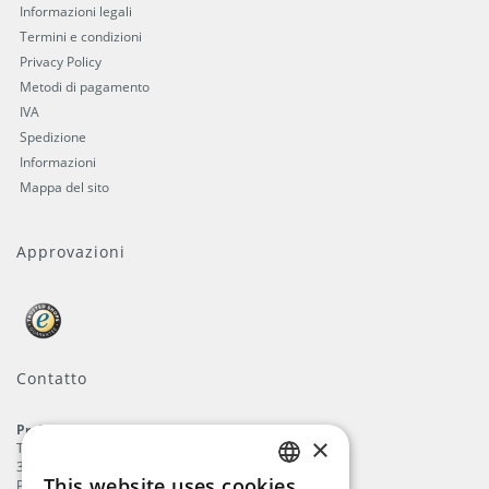
Informazioni legali
Termini e condizioni
Privacy Policy
Metodi di pagamento
IVA
Spedizione
Informazioni
Mappa del sito
Approvazioni
Contatto
ProFlags B.V.
×
Tilbury 8
3897 AC
,
Zeewolde
This website uses cookies
Paesi Bassi