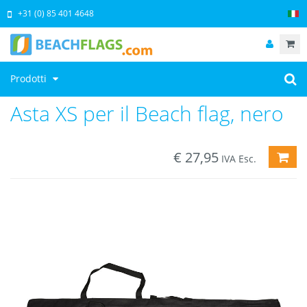
+31 (0) 85 401 4648
Prodotti
Asta XS per il Beach flag, nero
€
27,95
AGG
IVA Esc.