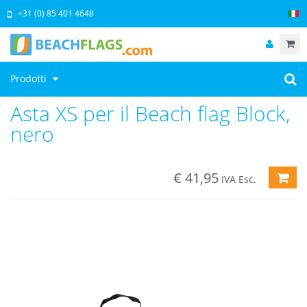
+31 (0) 85 401 4648
Prodotti
Asta XS per il Beach flag Block,
nero
€
41,95
AGG
IVA Esc.