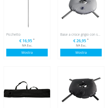
Picchetto
Base a croce grigio con sacca d'acqua grigio
*
*
€ 16,95
€ 26,95
IVA Esc.
IVA Esc.
Mostra
Mostra