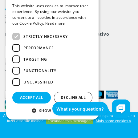
info@beachflags.com
This website uses cookies to improve user
DUTCH
+31 (0) 85 401 4648
experience. By using our website you
Câmara do Comércio: 92559840
consent to all cookies in accordance with
GERMAN
Número de Contribuinte: NL866099657B01
our Cookie Policy.
Read more
FRENCH
Inscreva-se para nosso
boletim informativo
STRICTLY NECESSARY
PERFORMANCE
INSCREVER-SE
TARGETING
Inscreva-se e receba as últimas novidades e
ofertas!
FUNCTIONALITY
UNCLASSIFIED
ACCEPT ALL
DECLINE ALL
SHOW DETAILS
Ao utilizar o nosso site, você concorda com o uso de cookies para nos ajudar a
© Copyright 2026 Beachflags.com - Parte da
ProFlags BV
fazer este site melhor.
Esconder esta mensagem
Mais sobre cookies »