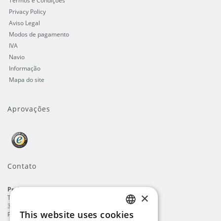
Termos e Condições
Privacy Policy
Aviso Legal
Modos de pagamento
IVA
Navio
Informação
Mapa do site
Aprovações
Contato
ProFlags B.V.
×
Tilbury 8
3897 AC
,
Zeewolde
This website uses cookies
Países Baixos
ENGLISH