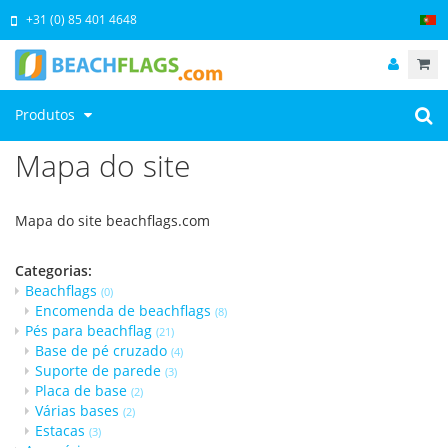
+31 (0) 85 401 4648
Produtos
Mapa do site
Mapa do site beachflags.com
Categorias:
Beachflags
(0)
Encomenda de beachflags
(8)
Pés para beachflag
(21)
Base de pé cruzado
(4)
Suporte de parede
(3)
Placa de base
(2)
Várias bases
(2)
Estacas
(3)