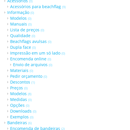
Acessórios
(0)
Acessórios para beachflag
(9)
Informação
(0)
Modelos
(0)
Manuais
(0)
Lista de preços
(0)
Qualidade
(0)
Beachflags avulsas
(0)
Dupla face
(0)
Impressão em um só lado
(0)
Encomenda online
(0)
Envio de arquivos
(0)
Materiais
(0)
Pedir orçamento
(0)
Descontos
(1)
Preços
(0)
Modelos
(8)
Medidas
(0)
Opções
(0)
Downloads
(0)
Exemplos
(0)
Bandeiras
(6)
Encomenda de bandeiras
(2)