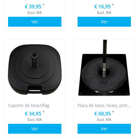
*
*
€ 39,95
€ 16,95
Excl. IVA
Excl. IVA
Ver
Ver
Suporte de beachflag
Placa de base, heavy, preto com saco de água preto
*
*
€ 34,95
€ 68,95
Excl. IVA
Excl. IVA
Ver
Ver