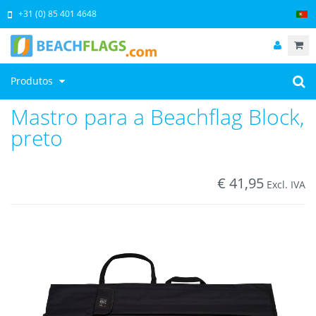
+31 (0) 85 401 4648
Produtos
Mastro para a Beachflag Block,
preto
€
41,95
Excl. IVA