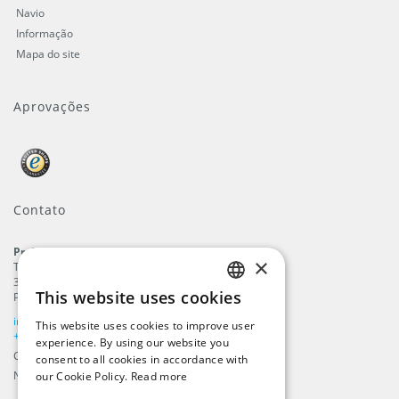
Navio
Informação
Mapa do site
Aprovações
Contato
ProFlags B.V.
×
Tilbury 8
3897 AC
,
Zeewolde
This website uses cookies
Países Baixos
ENGLISH
info@beachflags.com
This website uses cookies to improve user
DUTCH
+31 (0) 85 401 4648
experience. By using our website you
Câmara do Comércio: 92559840
consent to all cookies in accordance with
GERMAN
Número de Contribuinte: NL866099657B01
our Cookie Policy.
Read more
FRENCH