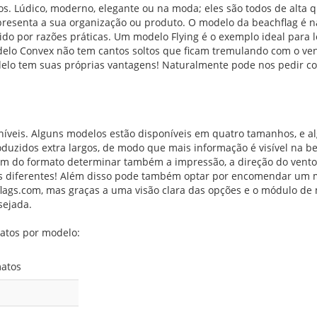
. Lúdico, moderno, elegante ou na moda; eles são todos de alta qu
presenta a sua organização ou produto. O modelo da beachflag é n
o por razões práticas. Um modelo Flying é o exemplo ideal para l
delo Convex não tem cantos soltos que ficam tremulando com o vent
elo tem suas próprias vantagens! Naturalmente pode nos pedir co
íveis. Alguns modelos estão disponíveis em quatro tamanhos, e a
uzidos extra largos, de modo que mais informação é visível na b
m do formato determinar também a impressão, a direção do vento
gs diferentes! Além disso pode também optar por encomendar um m
flags.com, mas graças a uma visão clara das opções e o módulo d
sejada.
matos por modelo:
atos