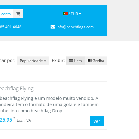
 conta
/ EUR
 85 401 4648
info@beachflags.com
icar por:
Exibir:
Popularidade
Lista
Grelha
eachflag Flying
 beachflag Flying é um modelo muito vendido. A
andeira tem o formato de uma gota e é também
onhecida como beachflag Drop.
*
 25,95
Excl. IVA
Ver