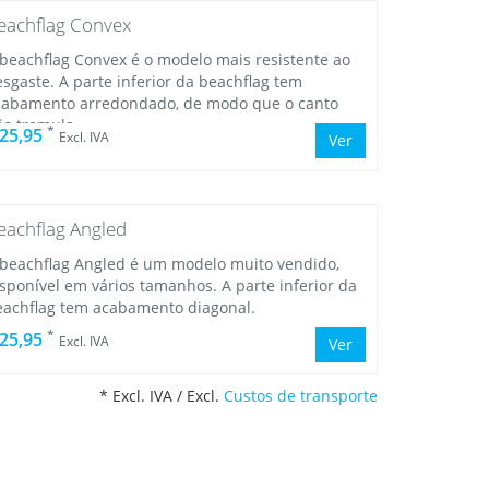
eachflag Convex
 beachflag Convex é o modelo mais resistente ao
sgaste. A parte inferior da beachflag tem
cabamento arredondado, de modo que o canto
ão tremula.
*
 25,95
Excl. IVA
Ver
eachflag Angled
 beachflag Angled é um modelo muito vendido,
sponível em vários tamanhos. A parte inferior da
eachflag tem acabamento diagonal.
*
 25,95
Excl. IVA
Ver
* Excl. IVA / Excl.
Custos de transporte