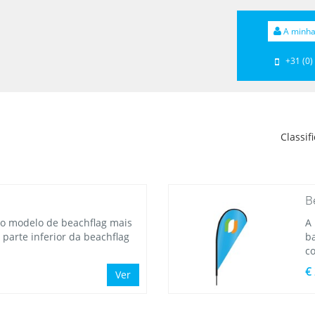
A minha
+31 (0)
Classif
B
é o modelo de beachflag mais
A
arte inferior da beachflag
b
c
€
Ver