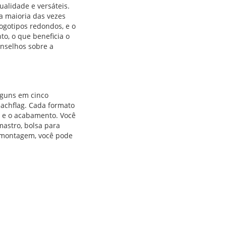
alidade e versáteis.
a maioria das vezes
ogotipos redondos, e o
o, o que beneficia o
nselhos sobre a
lguns em cinco
eachflag. Cada formato
 e o acabamento. Você
astro, bolsa para
e montagem, você pode