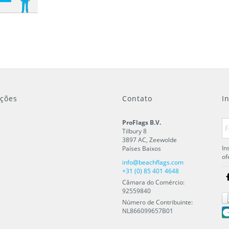
ções
Contato
I
ProFlags B.V.
Tilbury 8
3897 AC
,
Zeewolde
In
Países Baixos
of
info@beachflags.com
+31 (0) 85 401 4648
Câmara do Comércio:
92559840
Número de Contribuinte:
NL866099657B01