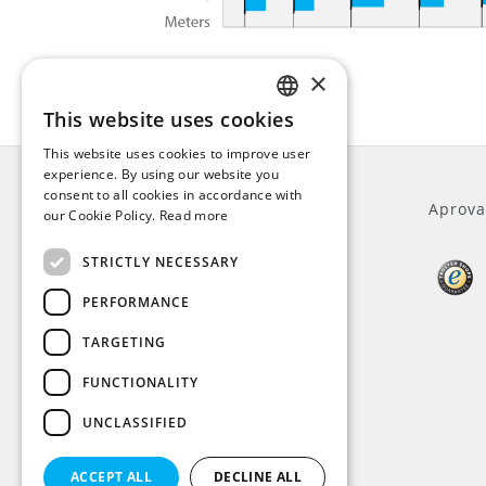
×
This website uses cookies
ENGLISH
This website uses cookies to improve user
DUTCH
experience. By using our website you
consent to all cookies in accordance with
GERMAN
Geral
Aprova
our Cookie Policy.
Read more
FRENCH
STRICTLY NECESSARY
Quem somos
Atendimento ao cliente
PERFORMANCE
Termos e Condições
Privacy Policy
TARGETING
Aviso Legal
FUNCTIONALITY
Modos de pagamento
IVA
UNCLASSIFIED
Navio
Informação
ACCEPT ALL
DECLINE ALL