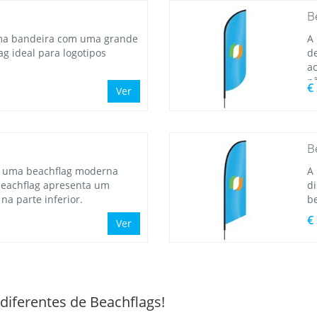
B
uma bandeira com uma grande
A
ag ideal para logotipos
de
a
n
€
Ver
B
é uma beachflag moderna
A
beachflag apresenta um
di
a parte inferior.
b
€
Ver
diferentes de Beachflags!