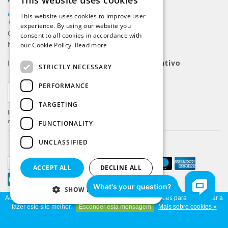
This website uses cookies
ENGLISH
info@beachflags.com
This website uses cookies to improve user
DUTCH
+31 (0) 85 401 4648
experience. By using our website you
Câmara do Comércio: 92559840
consent to all cookies in accordance with
GERMAN
Número de Contribuinte: NL866099657B01
our Cookie Policy.
Read more
FRENCH
Inscreva-se para nosso
boletim informativo
STRICTLY NECESSARY
PERFORMANCE
INSCREVER-SE
TARGETING
Inscreva-se e receba as últimas novidades e
ofertas!
FUNCTIONALITY
UNCLASSIFIED
ACCEPT ALL
DECLINE ALL
SHOW DETAILS
Ao utilizar o nosso site, você concorda com o uso de cookies para nos ajudar a
© Copyright 2026 Beachflags.com - Parte da
ProFlags BV
fazer este site melhor.
Esconder esta mensagem
Mais sobre cookies »