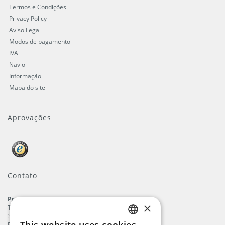
Termos e Condições
Privacy Policy
Aviso Legal
Modos de pagamento
IVA
Navio
Informação
Mapa do site
Aprovações
Contato
ProFlags B.V.
×
Tilbury 8
3897 AC
,
Zeewolde
Países Baixos