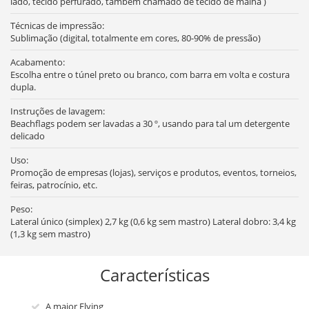
lado, tecido perfurado, também chamado de tecido de malha )
Técnicas de impressão:
Sublimação (digital, totalmente em cores, 80-90% de pressão)
Acabamento:
Escolha entre o túnel preto ou branco, com barra em volta e costura
dupla.
Instruções de lavagem:
Beachflags podem ser lavadas a 30 º, usando para tal um detergente
delicado
Uso:
Promoção de empresas (lojas), serviços e produtos, eventos, torneios,
feiras, patrocínio, etc.
Peso:
Lateral único (simplex) 2,7 kg (0,6 kg sem mastro) Lateral dobro: 3,4 kg
(1,3 kg sem mastro)
Características
A maior Flying