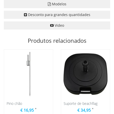
Modelos
Desconto para grandes quantidades
Video
Produtos relacionados
Pino chão
Suporte de beachflag
*
*
€ 16,95
€ 34,95