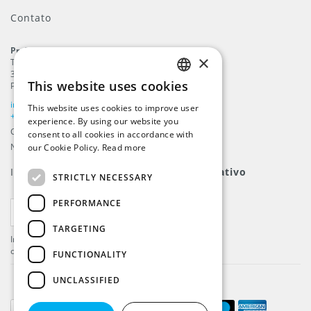
Contato
ProFlags B.V.
×
Tilbury 8
3897 AC
,
Zeewolde
This website uses cookies
Países Baixos
ENGLISH
info@beachflags.com
This website uses cookies to improve user
DUTCH
+31 (0) 85 401 4648
experience. By using our website you
Câmara do Comércio: 92559840
consent to all cookies in accordance with
GERMAN
Número de Contribuinte: NL866099657B01
our Cookie Policy.
Read more
FRENCH
Inscreva-se para nosso
boletim informativo
STRICTLY NECESSARY
PERFORMANCE
INSCREVER-SE
TARGETING
Inscreva-se e receba as últimas novidades e
ofertas!
FUNCTIONALITY
UNCLASSIFIED