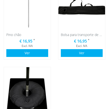
Pino chão
Bolsa para transporte de beachflag
*
*
€ 16,95
€ 16,95
Excl. IVA
Excl. IVA
Ver
Ver