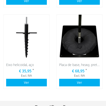
Ver
Ver
Eixo helicoidal, aço
Placa de base, heavy, preto com saco de água preto
*
*
€ 35,95
€ 68,95
Excl. IVA
Excl. IVA
Ver
Ver