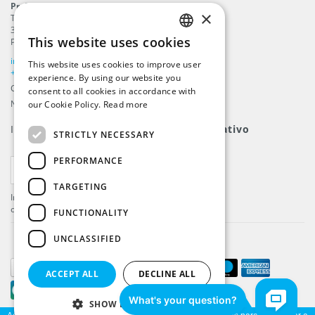
ProFlags B.V.
×
Tilbury 8
3897 AC
,
Zeewolde
This website uses cookies
Países Baixos
ENGLISH
info@beachflags.com
This website uses cookies to improve user
DUTCH
+31 (0) 85 401 4648
experience. By using our website you
Câmara do Comércio: 92559840
consent to all cookies in accordance with
GERMAN
Número de Contribuinte: NL866099657B01
our Cookie Policy.
Read more
FRENCH
Inscreva-se para nosso
boletim informativo
STRICTLY NECESSARY
PERFORMANCE
INSCREVER-SE
TARGETING
Inscreva-se e receba as últimas novidades e
ofertas!
FUNCTIONALITY
UNCLASSIFIED
ACCEPT ALL
DECLINE ALL
SHOW DETAILS