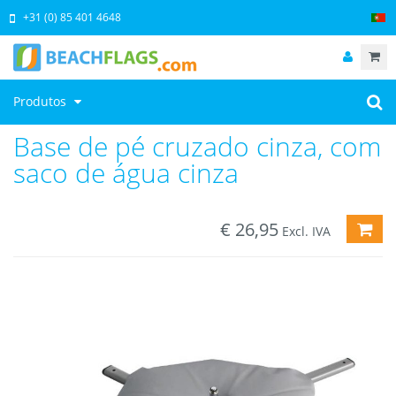
+31 (0) 85 401 4648
Produtos
Base de pé cruzado cinza, com
saco de água cinza
€
26,95
ADI
Excl. IVA