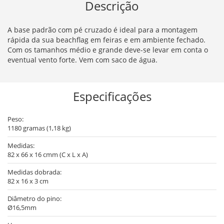
Descrição
A base padrão com pé cruzado é ideal para a montagem
rápida da sua beachflag em feiras e em ambiente fechado.
Com os tamanhos médio e grande deve-se levar em conta o
eventual vento forte. Vem com saco de água.
Especificações
Peso:
1180 gramas (1,18 kg)
Medidas:
82 x 66 x 16 cmm (C x L x A)
Medidas dobrada:
82 x 16 x 3 cm
Diâmetro do pino:
Ø16,5mm