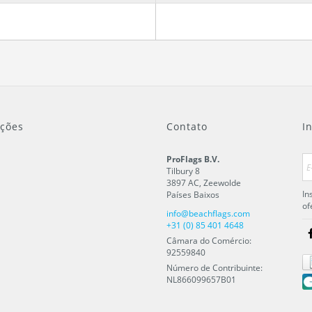
ções
Contato
I
ProFlags B.V.
Tilbury 8
3897 AC
,
Zeewolde
In
Países Baixos
of
info@beachflags.com
+31 (0) 85 401 4648
Câmara do Comércio:
92559840
Número de Contribuinte:
NL866099657B01