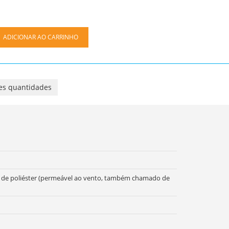
ADICIONAR AO CARRINHO
es quantidades
co de poliéster (permeável ao vento, também chamado de