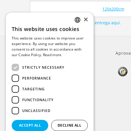
120x200cm
×
Veja as nossas especificações de entrega aqui.
This website uses cookies
ENGLISH
This website uses cookies to improve user
DUTCH
experience. By using our website you
consent to all cookies in accordance with
GERMAN
Geral
Aprova
our Cookie Policy.
Read more
FRENCH
STRICTLY NECESSARY
Quem somos
Atendimento ao cliente
PERFORMANCE
Termos e Condições
Privacy Policy
TARGETING
Aviso Legal
FUNCTIONALITY
Modos de pagamento
IVA
UNCLASSIFIED
Navio
Informação
ACCEPT ALL
DECLINE ALL
Mapa do site