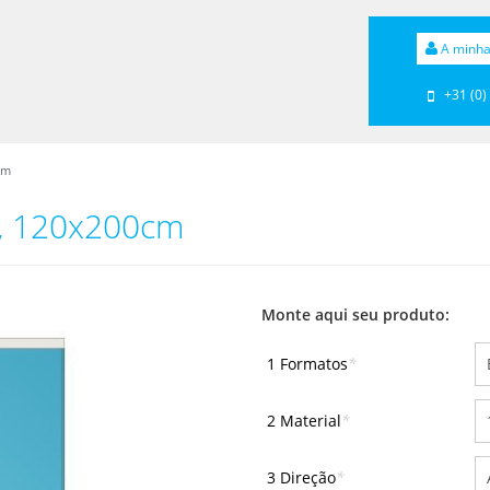
A minha
+31 (0)
cm
e, 120x200cm
Monte aqui seu produto:
1 Formatos
*
2 Material
*
3 Direção
*