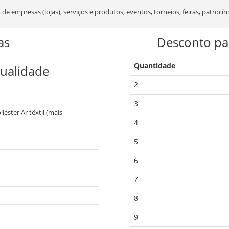
e empresas (lojas), serviços e produtos, eventos, torneios, feiras, patrocíni
as
Desconto pa
Quantidade
Qualidade
2
3
éster Ar têxtil (mais
4
5
6
7
8
9